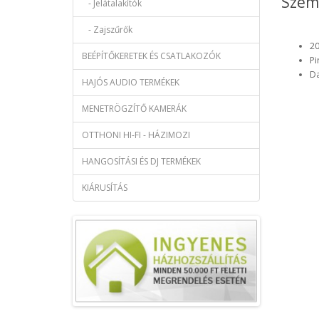
Szem
- Jelátalakítók
- Zajszűrők
20
BEÉPÍTŐKERETEK ÉS CSATLAKOZÓK
Pi
Da
HAJÓS AUDIO TERMÉKEK
MENETRÖGZÍTŐ KAMERÁK
OTTHONI HI-FI - HÁZIMOZI
HANGOSÍTÁSI ÉS DJ TERMÉKEK
KIÁRUSÍTÁS