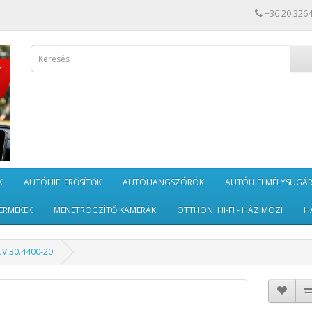
+36 20 326
K
AUTÓHIFI ERŐSÍTŐK
AUTÓHANGSZÓRÓK
AUTÓHIFI MÉLYSUGÁ
ERMÉKEK
MENETRÖGZÍTŐ KAMERÁK
OTTHONI HI-FI - HÁZIMOZI
H
V 30.4400-20