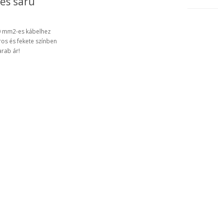
es saru
 mm2-es kábelhez
ros és fekete színben
rab ár!