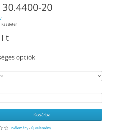
 30.4400-20
V
: Készleten
 Ft
séges opciók
Kosárba
0 vélemény
/
új vélemény