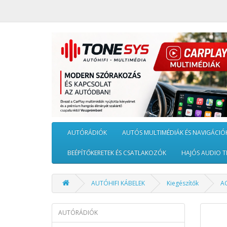
AUTÓRÁDIÓK
AUTÓS MULTIMÉDIÁK ÉS NAVIGÁCIÓ
BEÉPÍTŐKERETEK ÉS CSATLAKOZÓK
HAJÓS AUDIO T
AUTÓHIFI KÁBELEK
Kiegészítők
AC
AUTÓRÁDIÓK