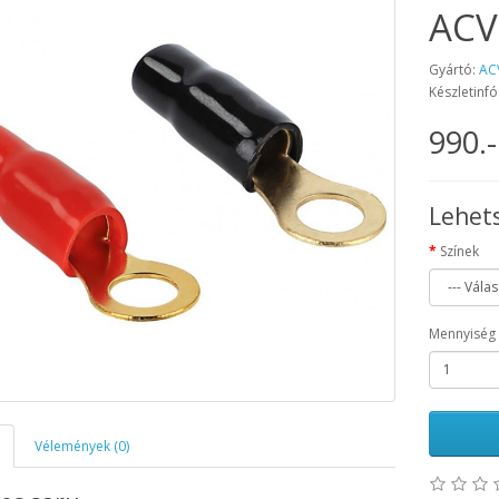
ACV
Gyártó:
AC
Készletinfó
990.-
Lehet
Színek
Mennyiség
Vélemények (0)