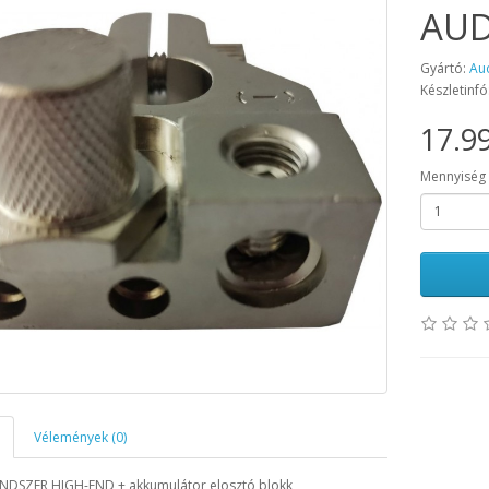
AUD
Gyártó:
Au
Készletinfó
17.99
Mennyiség
Vélemények (0)
DSZER HIGH-END + akkumulátor elosztó blokk