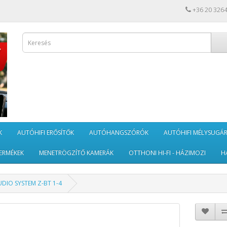
+36 20 326
K
AUTÓHIFI ERŐSÍTŐK
AUTÓHANGSZÓRÓK
AUTÓHIFI MÉLYSUGÁ
ERMÉKEK
MENETRÖGZÍTŐ KAMERÁK
OTTHONI HI-FI - HÁZIMOZI
H
DIO SYSTEM Z-BT 1-4