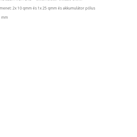
imenet: 2x 10 qmm és 1x 25 qmm és akkumulátor pólus
3 mm