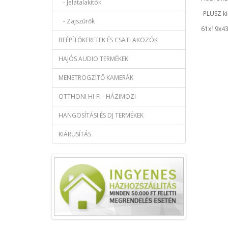
- Jelátalakítók
-PLUSZ k
- Zajszűrők
61x19x4
BEÉPÍTŐKERETEK ÉS CSATLAKOZÓK
HAJÓS AUDIO TERMÉKEK
MENETRÖGZÍTŐ KAMERÁK
OTTHONI HI-FI - HÁZIMOZI
HANGOSÍTÁSI ÉS DJ TERMÉKEK
KIÁRUSÍTÁS