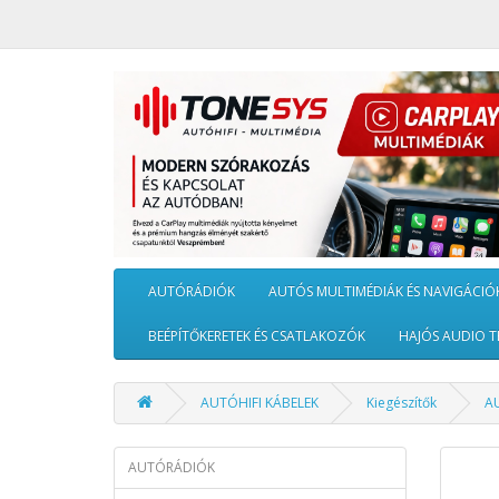
AUTÓRÁDIÓK
AUTÓS MULTIMÉDIÁK ÉS NAVIGÁCIÓ
BEÉPÍTŐKERETEK ÉS CSATLAKOZÓK
HAJÓS AUDIO T
AUTÓHIFI KÁBELEK
Kiegészítők
AU
AUTÓRÁDIÓK