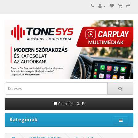
0 termék - 0.- Ft
Kategóriák