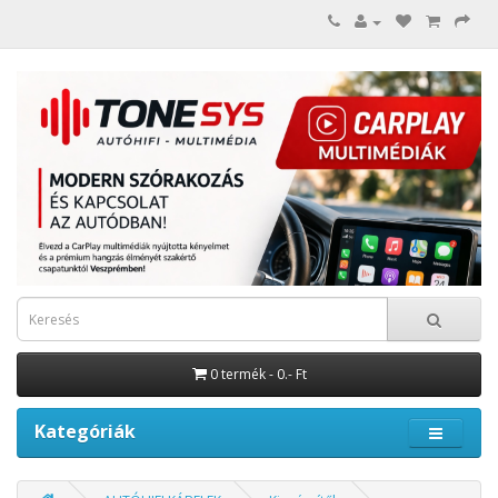
0 termék - 0.- Ft
Kategóriák