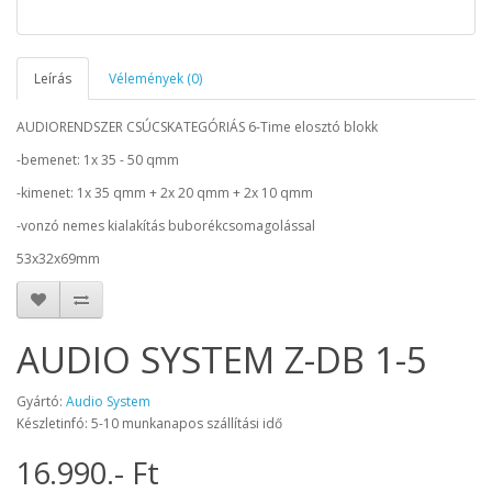
Leírás
Vélemények (0)
AUDIORENDSZER CSÚCSKATEGÓRIÁS 6-Time elosztó blokk
-bemenet: 1x 35 - 50 qmm
-kimenet: 1x 35 qmm + 2x 20 qmm + 2x 10 qmm
-vonzó nemes kialakítás buborékcsomagolással
53x32x69mm
AUDIO SYSTEM Z-DB 1-5
Gyártó:
Audio System
Készletinfó: 5-10 munkanapos szállítási idő
16.990.- Ft