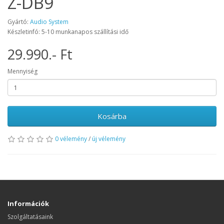
Z-DB9
Gyártó:
Audio System
Készletinfó: 5-10 munkanapos szállítási idő
29.990.- Ft
Mennyiség
Kosárba
0 vélemény
/
új vélemény
Információk
Szolgáltatásaink