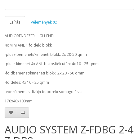
Leírás
Vélemények (0)
AUDIORENDSZER HIGH-END
4x Mini ANL + földelő blokk
-plusz-bemeneti/kimeneti blokk: 2x 20-50 qmm
-plusz kimenet 4x ANL biztosíték után: 4x 10 - 25 qmm
-földbemenet/kimeneti blokk: 2x 20 - 50 qmm
-földelés: 4x 10 - 25 qmm
-vonzó nemes dizájn buborékcsomagolással
170x40x100mm
AUDIO SYSTEM Z-FDBG 2-4