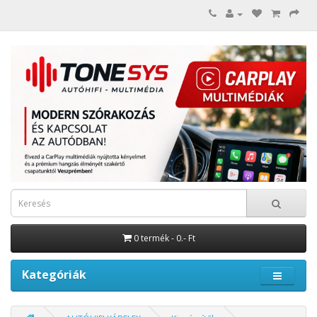
0 termék - 0.- Ft
Kategóriák