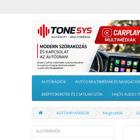
AUTÓRÁDIÓK
AUTÓS MULTIMÉDIÁK ÉS NAVIGÁCIÓ
BEÉPÍTŐKERETEK ÉS CSATLAKOZÓK
HAJÓS AUDIO T
AUTÓHIFI KÁBELEK
Kiegészítők
G
AUTÓRÁDIÓK