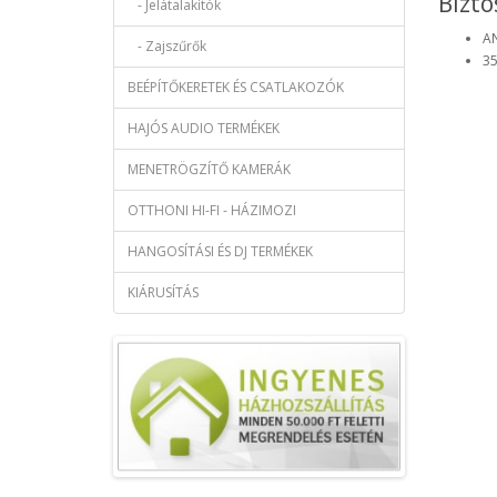
Bizto
- Jelátalakítók
AN
- Zajszűrők
3
BEÉPÍTŐKERETEK ÉS CSATLAKOZÓK
HAJÓS AUDIO TERMÉKEK
MENETRÖGZÍTŐ KAMERÁK
OTTHONI HI-FI - HÁZIMOZI
HANGOSÍTÁSI ÉS DJ TERMÉKEK
KIÁRUSÍTÁS