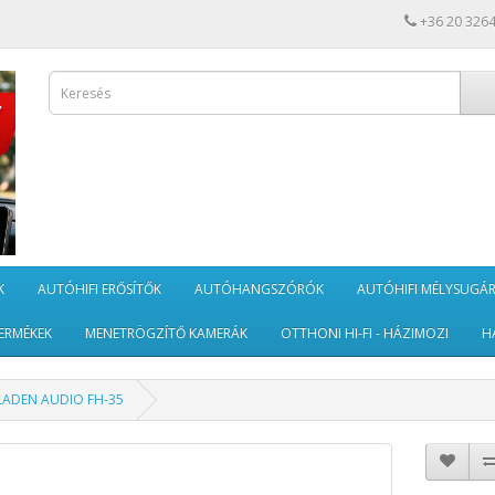
+36 20 326
K
AUTÓHIFI ERŐSÍTŐK
AUTÓHANGSZÓRÓK
AUTÓHIFI MÉLYSUGÁ
ERMÉKEK
MENETRÖGZÍTŐ KAMERÁK
OTTHONI HI-FI - HÁZIMOZI
H
LADEN AUDIO FH-35