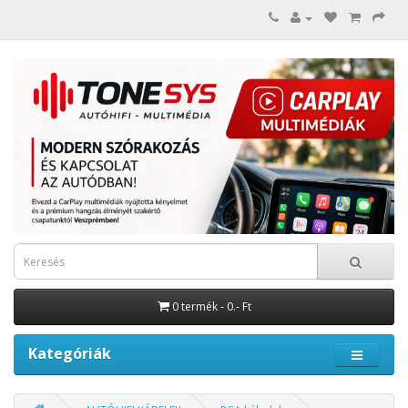
0 termék - 0.- Ft
Kategóriák