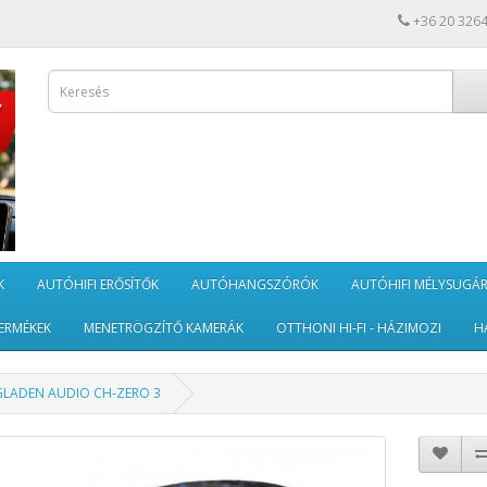
+36 20 326
K
AUTÓHIFI ERŐSÍTŐK
AUTÓHANGSZÓRÓK
AUTÓHIFI MÉLYSUGÁ
ERMÉKEK
MENETRÖGZÍTŐ KAMERÁK
OTTHONI HI-FI - HÁZIMOZI
H
GLADEN AUDIO CH-ZERO 3