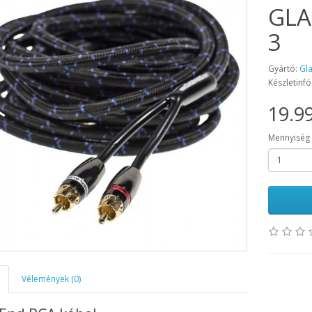
GLA
3
Gyártó:
Gl
Készletinfó
19.99
Mennyiség
Vélemények (0)