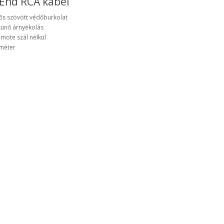
End RCA kábel
ős szövött védőburkolat
tünő árnyékolás
mote szál nélkül
méter