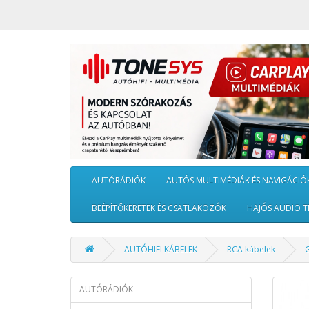
AUTÓRÁDIÓK
AUTÓS MULTIMÉDIÁK ÉS NAVIGÁCIÓ
BEÉPÍTŐKERETEK ÉS CSATLAKOZÓK
HAJÓS AUDIO T
AUTÓHIFI KÁBELEK
RCA kábelek
AUTÓRÁDIÓK