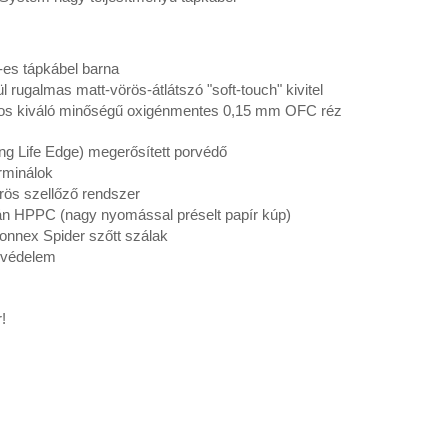
es tápkábel barna
l rugalmas matt-vörös-átlátszó "soft-touch" kivitel
os kiváló minőségű oxigénmentes 0,15 mm OFC réz
ng Life Edge) megerősített porvédő
erminálok
rös szellőző rendszer
 HPPC (nagy nyomással préselt papír kúp)
nnex Spider szőtt szálak
védelem
!