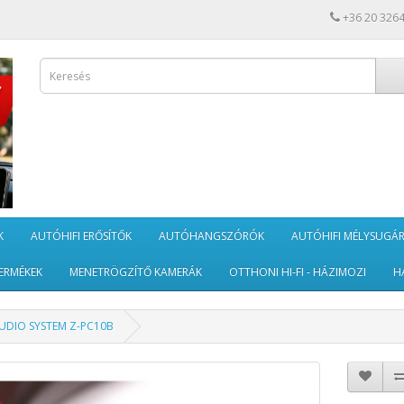
+36 20 326
K
AUTÓHIFI ERŐSÍTŐK
AUTÓHANGSZÓRÓK
AUTÓHIFI MÉLYSUGÁ
ERMÉKEK
MENETRÖGZÍTŐ KAMERÁK
OTTHONI HI-FI - HÁZIMOZI
H
UDIO SYSTEM Z-PC10B