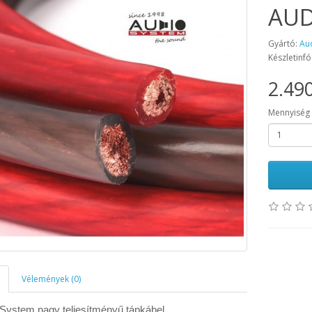
AUD
Gyártó:
Au
Készletinfó
2.490
Mennyiség
Vélemények (0)
ystem nagy teljesítményű tápkábel