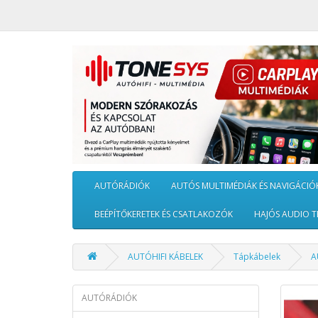
AUTÓRÁDIÓK
AUTÓS MULTIMÉDIÁK ÉS NAVIGÁCIÓ
BEÉPÍTŐKERETEK ÉS CSATLAKOZÓK
HAJÓS AUDIO T
AUTÓHIFI KÁBELEK
Tápkábelek
A
AUTÓRÁDIÓK