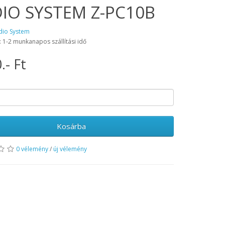
IO SYSTEM Z-PC10B
dio System
: 1-2 munkanapos szállítási idő
.- Ft
Kosárba
0 vélemény
/
új vélemény