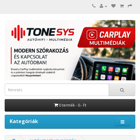
0 termék - 0.- Ft
Kategóriák