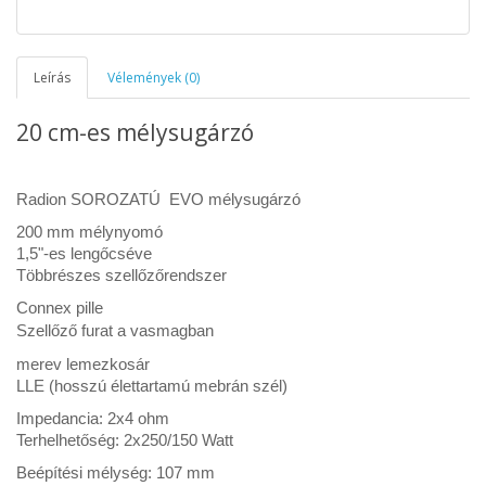
Leírás
Vélemények (0)
20 cm-es mélysugárzó
Radion SOROZATÚ EVO mélysugárzó
200 mm mélynyomó
1,5"-es lengőcséve
Többrészes szellőzőrendszer
Connex pille
Szellőző furat a vasmagban
merev lemezkosár
LLE (hosszú élettartamú mebrán szél)
Impedancia: 2x4 ohm
Terhelhetőség: 2x250/150 Watt
Beépítési mélység: 107 mm