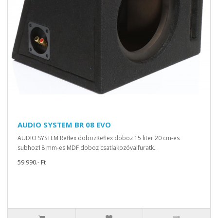
AUDIO SYSTEM BR 08 EVO
AUDIO SYSTEM Reflex dobozReflex doboz 15 liter 20 cm-es
subhoz18 mm-es MDF doboz csatlakozóvalfuratk..
59.990.- Ft