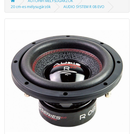
AUTÓHIFI MÉLYSUGÁRZÓK
20 cm-es mélysugárzók
AUDIO SYSTEM R 08 EVO