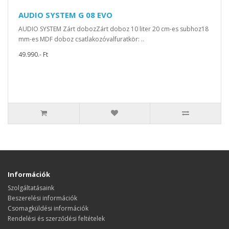
AUDIO SYSTEM G 08 EVO
AUDIO SYSTEM Zárt dobozZárt doboz 10 liter 20 cm-es subhoz18
mm-es MDF doboz csatlakozóvalfuratkör: ..
49.990.- Ft
Információk
Szolgáltatásaink
Beszerelési információk
Csomagküldési információk
Rendelési és szerződési feltételek