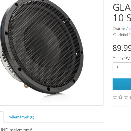
GLA
10 
Gyártó:
Gl
Készletinfó
89.99
Mennyiség
Vélemények (0)
UND mélynyomó