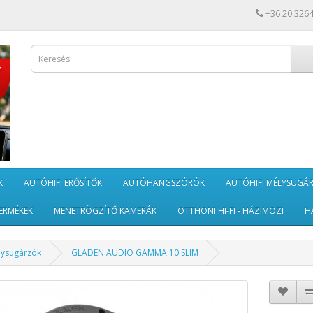
+36 20 326
K
AUTÓHIFI ERŐSÍTŐK
AUTÓHANGSZÓRÓK
AUTÓHIFI MÉLYSUGÁ
ERMÉKEK
MENETRÖGZÍTŐ KAMERÁK
OTTHONI HI-FI - HÁZIMOZI
H
lysugárzók
GLADEN AUDIO GAMMA 10 SLIM