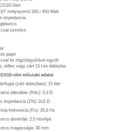
 GS10-Slim
 10” mélynyomó 300 / 450 Watt
m impedancia
ngtekercs
csal szerelve
ár
os papír
csal és rögzítőgyűrűvel együtt
es, reflex vagy zárt 15 l-es dobozba
GS10-slim műszaki adatai
 térfogat (zárt dobozban): 15 liter
amú ellenállás (Rdc): 3,3 Ω
s impedancia (ZN): 2x2 Ω
cia frekvencia (Fs): 35,6 Hz
ercs átmérője: 2,5 hüvelyk
kercs magassága: 30 mm