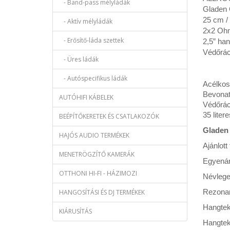
- Band-pass mélyládák
Gladen
25 cm /
- Aktív mélyládák
2x2 Oh
- Erősítő-láda szettek
2,5” ha
Védőrác
- Üres ládák
- Autóspecifikus ládák
Acélkos
Bevonat
AUTÓHIFI KÁBELEK
Védőrác
35 liter
BEÉPÍTŐKERETEK ÉS CSATLAKOZÓK
Gladen 
HAJÓS AUDIO TERMÉKEK
Ajánlott
MENETRÖGZÍTŐ KAMERÁK
Egyenár
OTTHONI HI-FI - HÁZIMOZI
Névlege
Rezonan
HANGOSÍTÁSI ÉS DJ TERMÉKEK
Hangtek
KIÁRUSÍTÁS
Hangte