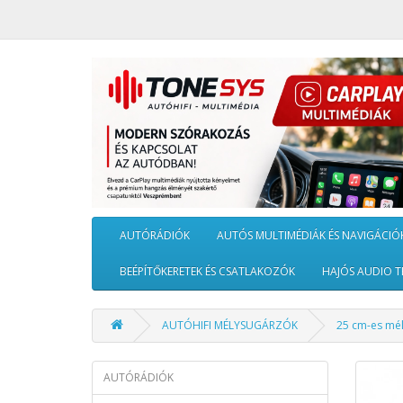
AUTÓRÁDIÓK
AUTÓS MULTIMÉDIÁK ÉS NAVIGÁCIÓ
BEÉPÍTŐKERETEK ÉS CSATLAKOZÓK
HAJÓS AUDIO T
AUTÓHIFI MÉLYSUGÁRZÓK
25 cm-es mé
AUTÓRÁDIÓK