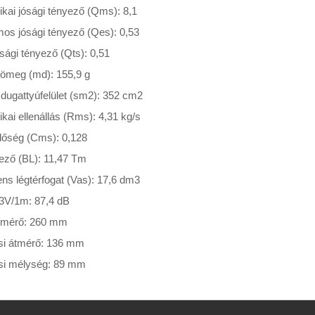
kai jósági tényező (Qms): 8,1
mos jósági tényező (Qes): 0,53
ósági tényező (Qts): 0,51
ömeg (md): 155,9 g
 dugattyúfelület (sm2): 352 cm2
ai ellenállás (Rms): 4,31 kg/s
lőség (Cms): 0,128
ező (BL): 11,47 Tm
ns légtérfogat (Vas): 17,6 dm3
3V/1m: 87,4 dB
tmérő: 260 mm
si átmérő: 136 mm
si mélység: 89 mm