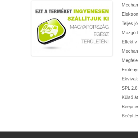
Mechani
Elektro
Teljes j
Mozgó t
Effektív
Mechanik
Megfele
Erőtény
Ekvivale
SPL 2,8
Külső á
Beépíté
Beépíté