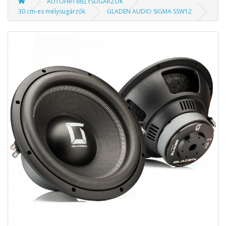
AUTÓHIFI MÉLYSUGÁRZÓK
30 cm-es mélysugárzók
GLADEN AUDIO SIGMA SSW12