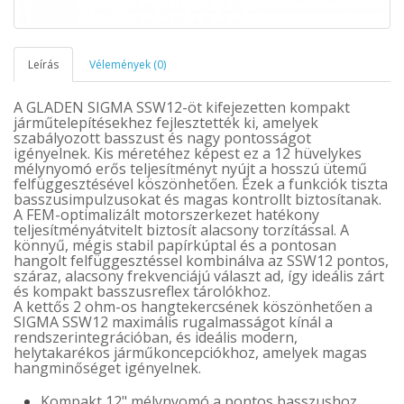
Leírás
Vélemények (0)
A GLADEN SIGMA SSW12-öt kifejezetten kompakt
járműtelepítésekhez fejlesztették ki, amelyek
szabályozott basszust és nagy pontosságot
igényelnek. Kis méretéhez képest ez a 12 hüvelykes
mélynyomó erős teljesítményt nyújt a hosszú ütemű
felfüggesztésével köszönhetően. Ezek a funkciók tiszta
basszusimpulzusokat és magas kontrollt biztosítanak.
A FEM-optimalizált motorszerkezet hatékony
teljesítményátvitelt biztosít alacsony torzítással. A
könnyű, mégis stabil papírkúptal és a pontosan
hangolt felfüggesztéssel kombinálva az SSW12 pontos,
száraz, alacsony frekvenciájú választ ad, így ideális zárt
és kompakt basszusreflex tárolókhoz.
A kettős 2 ohm-os hangtekercsének köszönhetően a
SIGMA SSW12 maximális rugalmasságot kínál a
rendszerintegrációban, és ideális modern,
helytakarékos járműkoncepciókhoz, amelyek magas
hangminőséget igényelnek.
Kompakt 12" mélynyomó a pontos basszushoz.