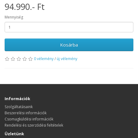
94.990.- Ft
Mennyiség
Kosárba
0 vélemény
/
új vélemény
Információk
Szolgáltatásaink
Beszerelési információk
Csomagküldési információk
Rendelési és szerződési feltételek
Üzletünk