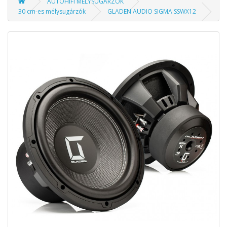
AUTÓHIFI MÉLYSUGÁRZÓK
30 cm-es mélysugárzók
GLADEN AUDIO SIGMA SSWX12