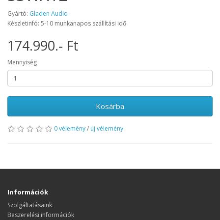
Gyártó:
Gladen Audio
Készletinfó: 5-10 munkanapos szállítási idő
174.990.- Ft
Mennyiség
Kosárba
0 vélemény
/
új vélemény
Információk
Szolgáltatásaink
Beszerelési információk