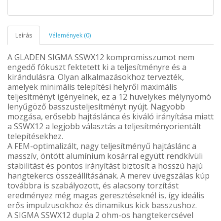
Leírás
Vélemények (0)
A GLADEN SIGMA SSWX12 kompromisszumot nem
engedő fókuszt fektetett ki a teljesítményre és a
kirándulásra. Olyan alkalmazásokhoz tervezték,
amelyek minimális telepítési helyről maximális
teljesítményt igényelnek, ez a 12 hüvelykes mélynyomó
lenyűgöző basszusteljesítményt nyújt. Nagyobb
mozgása, erősebb hajtáslánca és kiváló irányítása miatt
a SSWX12 a legjobb választás a teljesítményorientált
telepítésekhez.
A FEM-optimalizált, nagy teljesítményű hajtáslánc a
masszív, öntött alumínium kosárral együtt rendkívüli
stabilitást és pontos irányítást biztosít a hosszú hajú
hangtekercs összeállításának. A merev üvegszálas kúp
továbbra is szabályozott, és alacsony torzítást
eredményez még magas geresztéseknél is, így ideális
erős impulzusokhoz és dinamikus kick basszushoz.
A SIGMA SSWX12 dupla 2 ohm-os hangtekercsével