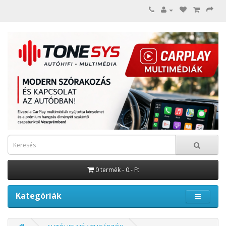
0 termék - 0.- Ft
Kategóriák