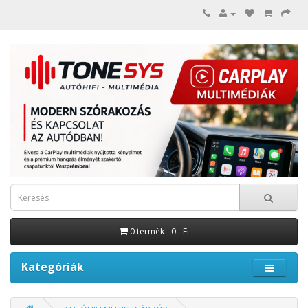
0 termék - 0.- Ft
Kategóriák