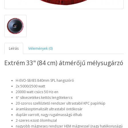
Leírás
Vélemények (0)
Extrém 33" (84 cm) átmérőjű mélysugárzó
H-EVO-SErIES 840mm SPL hangszóró
2x 5000/2500 watt
20000 watt csúcs 50 Hz-en
6" síkvezetékes kettős lengőtekercs
20-szoros szellőztető rendszer ultrastabil KPC papírkúp
áramlásoptimalizált ultrastabil öntőkosár
duplán varrott, nagy rugalmasságú élhab
2-szeres ezüst ólomhuzal
nagyobb mágneses rendszer HEM mágnessel (nagy hatékonyságú