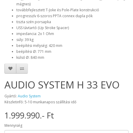
mágnes)
továbbfejlesztett T-Joke és Pole-Plate konstrukció
progresszív 6-szoros PPTA connex dupla pók
tiszta szén porsapka
USS távtartó (Up Stroke Spacer)
impedancia: 2x 1 Ohm
súly: 39 kg
beépítési mélység: 420 mm
beépítési Ø: 771 mm
külső Ø: 840 mm
AUDIO SYSTEM H 33 EVO
Gyártó:
Audio System
Készletinfó: 5-10 munkanapos szállítási idő
1.999.990.- Ft
Mennyiség