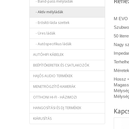
Refle
- Band-pass mélyládák
- Aktív mélyládák
M EVO s
- Erősítő-láda szettek
Szubwoo
- Üres ládák
50 liter
- Autóspecifikus ládák
Nagy sz
Impedan
AUTÓHIFI KÁBELEK
Terhelh
BEÉPÍTŐKERETEK ÉS CSATLAKOZÓK
Méretek
HAJÓS AUDIO TERMÉKEK
Hossz 
Magass
MENETRÖGZÍTŐ KAMERÁK
Mélység
Mélység
OTTHONI HI-FI - HÁZIMOZI
HANGOSÍTÁSI ÉS DJ TERMÉKEK
Kapc
KIÁRUSÍTÁS