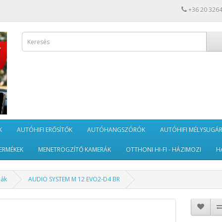
+36 20 326
K
AUTÓHIFI ERŐSÍTŐK
AUTÓHANGSZÓRÓK
AUTÓHIFI MÉLYSUGÁ
ERMÉKEK
MENETRÖGZÍTŐ KAMERÁK
OTTHONI HI-FI - HÁZIMOZI
H
dák
AUDIO SYSTEM M 12 EVO2-D4 BR