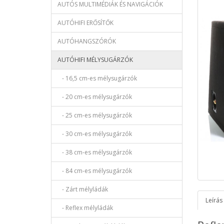
AUTÓS MULTIMÉDIÁK ÉS NAVIGÁCIÓK
AUTÓHIFI ERŐSÍTŐK
AUTÓHANGSZÓRÓK
AUTÓHIFI MÉLYSUGÁRZÓK
- 16,5 cm-es mélysugárzók
- 20 cm-es mélysugárzók
- 25 cm-es mélysugárzók
- 30 cm-es mélysugárzók
- 38 cm-es mélysugárzók
- 84 cm-es mélysugárzók
- Zárt mélyládák
Leírás
- Reflex mélyládák