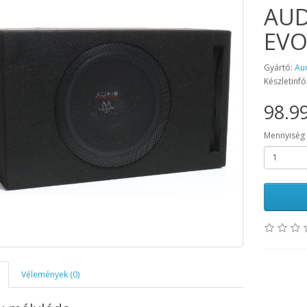
AUD
EVO
Gyártó:
Au
Készletinfó
98.99
Mennyiség
Vélemények (0)