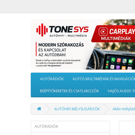
AUTÓRÁDIÓK
AUTÓS MULTIMÉDIÁK ÉS NAVIGÁCIÓ
BEÉPÍTŐKERETEK ÉS CSATLAKOZÓK
HAJÓS AUDIO T
AUTÓHIFI MÉLYSUGÁRZÓK
Aktív mélylá
AUTÓRÁDIÓK