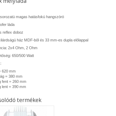
x mélyláda
orozatú magas hatásfokú hangszóró
fer láda
es reflex doboz
ilárdságú ház MDF-ből és 33 mm-es dupla előlappal
cia: 2x4 Ohm, 2 Ohm
etőség: 650/500 Watt
:
= 620 mm
ág = 380 mm
 fent = 260 mm
 lent = 390 mm
solódó termékek