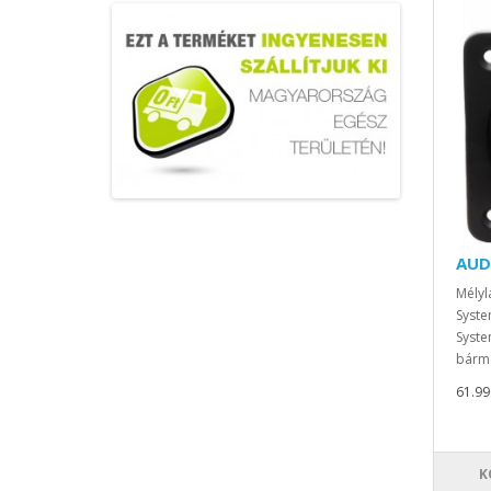
AUD
Mélyl
Syste
Syste
bárme
61.990
K