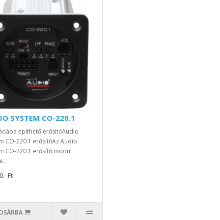
IO SYSTEM CO-220.1
ádába építhető erősítőAudio
m CO-220.1 erősítőAz Audio
m CO-220.1 erősítő modul
..
.- Ft
OSÁRBA