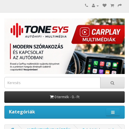
0 termék - 0.- Ft
Kategóriák