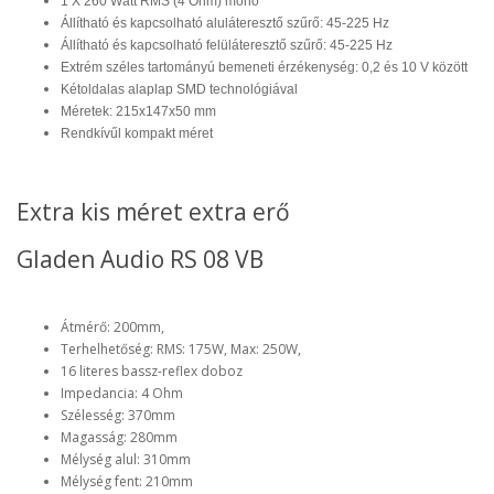
1 X 260 Watt RMS (4 Ohm) monó
Állítható és
kapcsolható aluláteresztő szűrő: 45-225 Hz
Állítható és
kapcsolható felüláteresztő szűrő: 45-225 Hz
Extrém
széles
tartományú
bemeneti érzékenység: 0,2 és 10 V
között
Kétoldalas alaplap SMD technológiával
Méretek: 215x147x50 mm
Rendkívűl kompakt méret
Extra kis méret extra erő
Gladen Audio RS 08 VB
Átmérő: 200mm,
Terhelhetőség: RMS: 175W, Max: 250W,
16 literes bassz-reflex doboz
Impedancia: 4 Ohm
Szélesség: 370mm
Magasság: 280mm
Mélység alul: 310mm
Mélység fent: 210mm