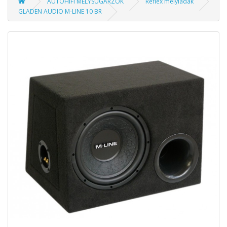
AUTÓHIFI MÉLYSUGÁRZÓK
Reflex mélyládák
GLADEN AUDIO M-LINE 10 BR