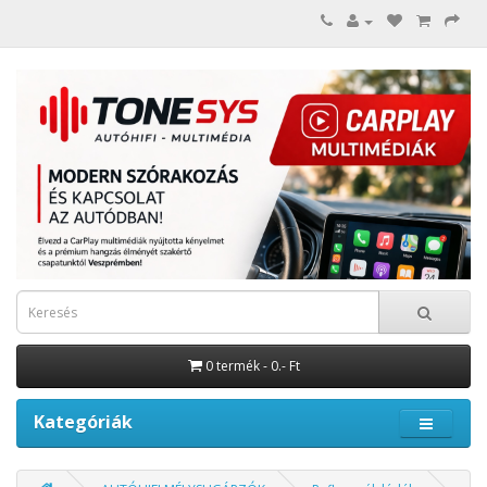
0 termék - 0.- Ft
Kategóriák