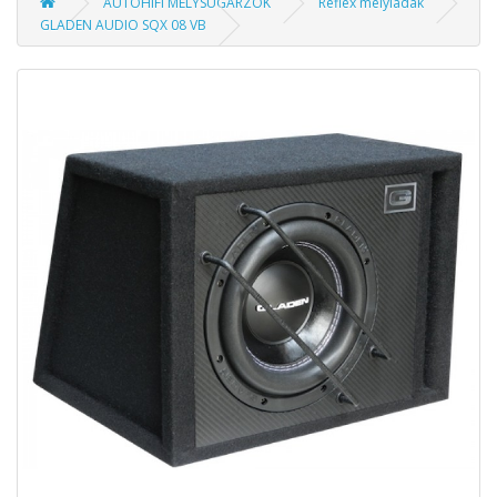
AUTÓHIFI MÉLYSUGÁRZÓK
Reflex mélyládák
GLADEN AUDIO SQX 08 VB