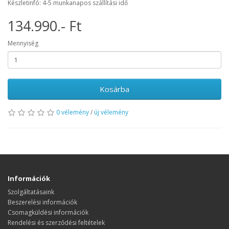
Készletinfó: 4-5 munkanapos szállítási idő
134.990.- Ft
Mennyiség
Kosárba
0 vélemény
/
új vélemény
Információk
Szolgáltatásaink
Beszerelési információk
Csomagküldési információk
Rendelési és szerződési feltételek