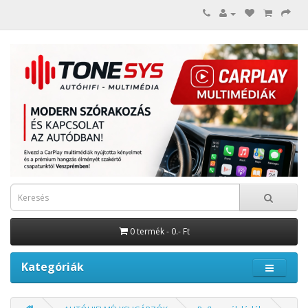
0 termék - 0.- Ft
Kategóriák