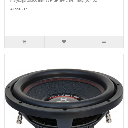
mélysugárzó300 mm-es HIGH EFFICIENT mélynyomó2 ..
42.990.- Ft