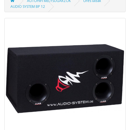
AUTÓHIFI MÉLYSUGÁRZÓK
Üres ládák
AUDIO SYSTEM BP 12