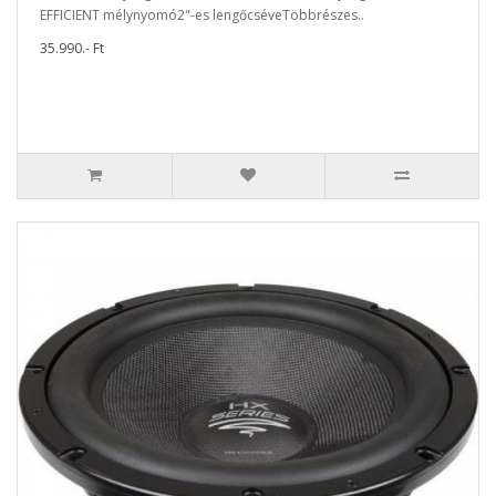
EFFICIENT mélynyomó2"-es lengőcséveTöbbrészes..
35.990.- Ft