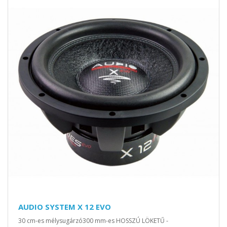
AUDIO SYSTEM X 12 EVO
30 cm-es mélysugárzó300 mm-es HOSSZÚ LÖKETŰ -