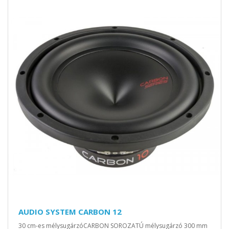
AUDIO SYSTEM CARBON 12
30 cm-es mélysugárzóCARBON SOROZATÚ mélysugárzó 300 mm