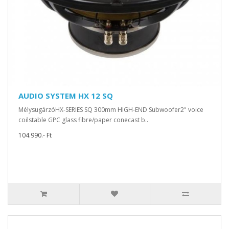
AUDIO SYSTEM HX 12 SQ
MélysugárzóHX-SERIES SQ 300mm HIGH-END Subwoofer2" voice
coilstable GPC glass fibre/paper conecast b..
104.990.- Ft