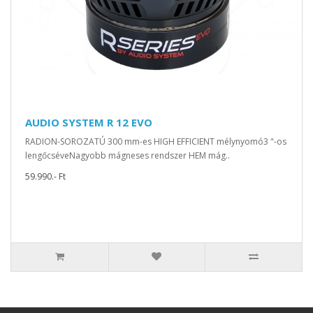
AUDIO SYSTEM R 12 EVO
RADION-SOROZATÚ 300 mm-es HIGH EFFICIENT mélynyomó3 "-os
lengőcséveNagyobb mágneses rendszer HEM mág..
59.990.- Ft