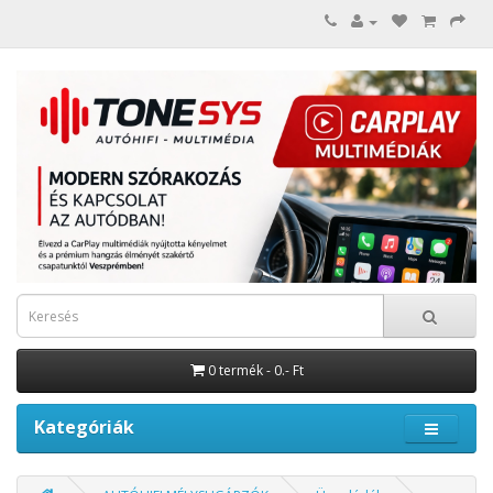
0 termék - 0.- Ft
Kategóriák