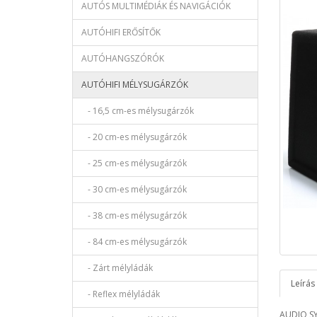
AUTÓS MULTIMÉDIÁK ÉS NAVIGÁCIÓK
AUTÓHIFI ERŐSÍTŐK
AUTÓHANGSZÓRÓK
AUTÓHIFI MÉLYSUGÁRZÓK
- 16,5 cm-es mélysugárzók
- 20 cm-es mélysugárzók
- 25 cm-es mélysugárzók
- 30 cm-es mélysugárzók
- 38 cm-es mélysugárzók
- 84 cm-es mélysugárzók
- Zárt mélyládák
Leírás
- Reflex mélyládák
AUDIO SY