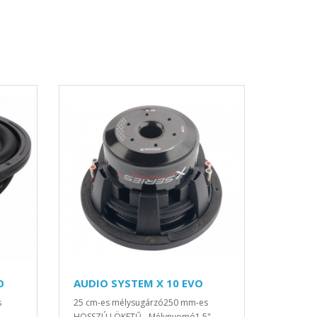
O
AUDIO SYSTEM X 10 EVO
s
25 cm-es mélysugárzó250 mm-es
HOSSZÚ LÖKETŰ - Mélynyomó1,5"