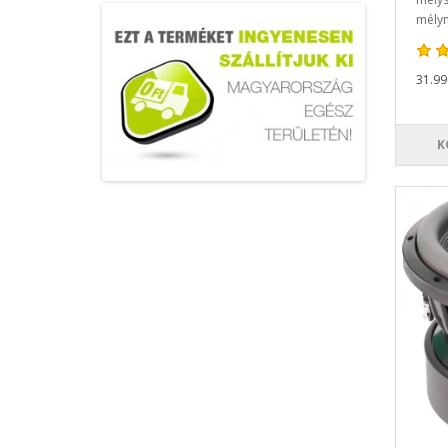
mélyn
31.990
K