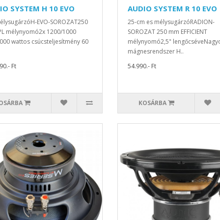
IO SYSTEM H 10 EVO
AUDIO SYSTEM R 10 EVO
MélysugárzóH-EVO-SOROZAT250
25-cm es mélysugárzóRADION-
L mélynyomó2x 1200/1000
SOROZAT 250 mm EFFICIENT
000 wattos csúcsteljesítmény 60
mélynyomó2,5" lengőcséveNagy
mágnesrendszer H..
0.- Ft
54.990.- Ft
OSÁRBA
KOSÁRBA