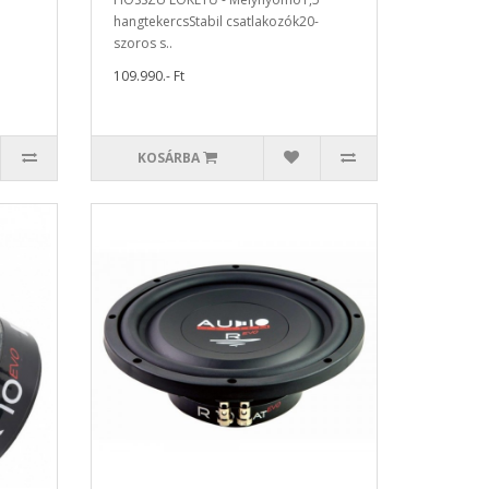
hangtekercsStabil csatlakozók20-
szoros s..
109.990.- Ft
KOSÁRBA