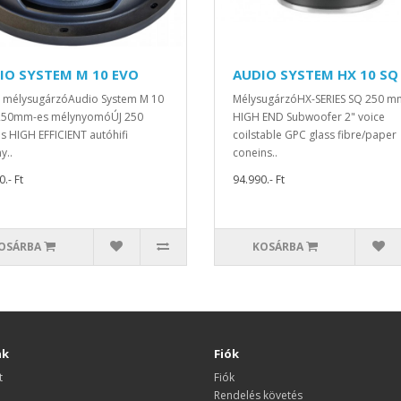
IO SYSTEM M 10 EVO
AUDIO SYSTEM HX 10 SQ
 mélysugárzóAudio System M 10
MélysugárzóHX-SERIES SQ 250 m
250mm-es mélynyomóÚJ 250
HIGH END Subwoofer 2" voice
 HIGH EFFICIENT autóhifi
coilstable GPC glass fibre/paper
y..
coneins..
.- Ft
94.990.- Ft
OSÁRBA
KOSÁRBA
nk
Fiók
t
Fiók
Rendelés követés