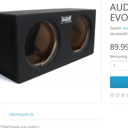
AUD
EV
Gyártó:
Au
Készletinfó
89.99
Mennyiség
Vélemények (0)
STEM Dupla üres doboz