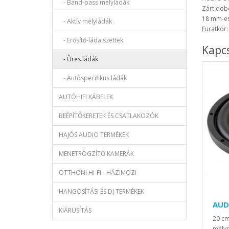
- Band-pass mélyládák
Zárt dobo
18 mm-es
- Aktív mélyládák
Furatkör
- Erősítő-láda szettek
Kapc
- Üres ládák
- Autóspecifikus ládák
AUTÓHIFI KÁBELEK
BEÉPÍTŐKERETEK ÉS CSATLAKOZÓK
HAJÓS AUDIO TERMÉKEK
MENETRÖGZÍTŐ KAMERÁK
OTTHONI HI-FI - HÁZIMOZI
HANGOSÍTÁSI ÉS DJ TERMÉKEK
AUD
KIÁRUSÍTÁS
20 c
mélys