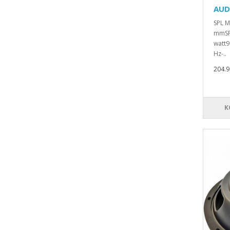
AUD
SPL 
mmSP
watt9
Hz-..
204.99
K