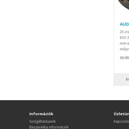
AUD
25-ös
EVO 
mm-es
mélyn
36.990
K
Információk
Üzletü
Szolgáltatásaink
Kapcsola
Beszerelési információk