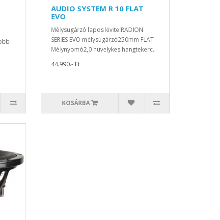
AUDIO SYSTEM R 10 FLAT
EVO
Mélysugárzó lapos kivitelRADION
SERIES EVO mélysugárzó250mm FLAT -
obb
Mélynyomó2,0 hüvelykes hangtekerc..
44.990.- Ft
KOSÁRBA