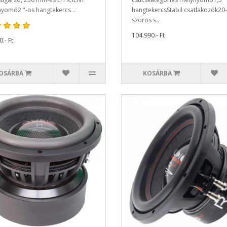
yomó2 "-os hangtekercs ..
hangtekercsStabil csatlakozók20-
szoros s..
104.990.- Ft
.- Ft
OSÁRBA
KOSÁRBA