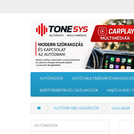
AUTÓRÁDIÓK
AUTÓS MULTIMÉDIÁK ÉS NAVIGÁCIÓ
BEÉPÍTŐKERETEK ÉS CSATLAKOZÓK
HAJÓS AUDIO T
AUTÓHIFI MÉLYSUGÁRZÓK
Üres ládák
AUTÓRÁDIÓK