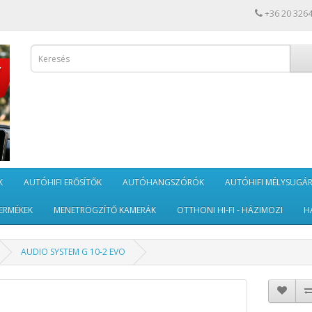
+36 20 326
K
AUTÓHIFI ERŐSÍTŐK
AUTÓHANGSZÓRÓK
AUTÓHIFI MÉLYSUGÁ
ERMÉKEK
MENETRÖGZÍTŐ KAMERÁK
OTTHONI HI-FI - HÁZIMOZI
H
AUDIO SYSTEM G 10-2 EVO