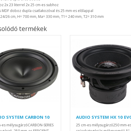
z 2x 23 literrel 2x 25 cm-es subhoz
 MDF doboz dupla csatlakozóval és 25 mm-es előlappal
: 24/26 cm, H= 700 mm, Ma= 330 mm, T1= 240 mm, T2= 310 mm
solódó termékek
IO SYSTEM CARBON 10
AUDIO SYSTEM HX 10 EV
m-es mélysugárzóCARBON-SERIES
25 cm-es mélysugárzó250 mm-e
ugárzó, 250 mm-es EFFICIENT
csúcskategóriás mélynyomó1,5"