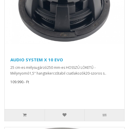
AUDIO SYSTEM X 10 EVO
25 cm-es mélysugárzó250 mm-es HOSSZÚ LÖKETŰ -
Mélynyomó1,5" hangtekercsStabil csatlakozók20-szoros s..
109.990.- Ft