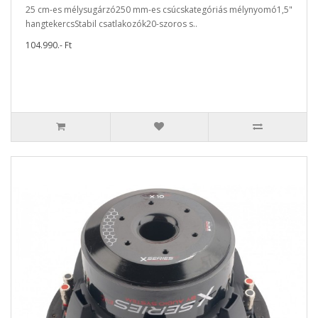
25 cm-es mélysugárzó250 mm-es csúcskategóriás mélynyomó1,5"
hangtekercsStabil csatlakozók20-szoros s..
104.990.- Ft