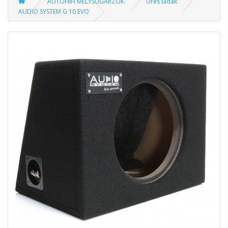
AUTÓHIFI MÉLYSUGÁRZÓK
Üres ládák
AUDIO SYSTEM G 10 EVO