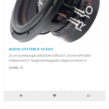
AUDIO SYSTEM R 10 EVO
25-cm es mélysugárzóRADION-SOROZAT 250 mm EFFICIENT
mélynyomó2,5" lengőcséveNagyobb mágnesrendszer H..
54.990.- Ft