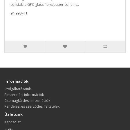
coilstable GPC glass fibre/paper coneins..
94.990.- Ft
Információk
Szolgáltatásaink
Beszerelési információk
Csomagküldési információk
Rendelési és szerződési feltételek
Üzletünk
Kapcsolat