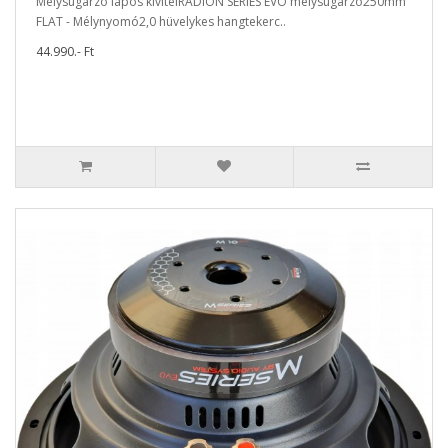
Mélysugárzó lapos kivitelRADION SERIES EVO mélysugárzó250mm
FLAT - Mélynyomó2,0 hüvelykes hangtekerc..
44.990.- Ft