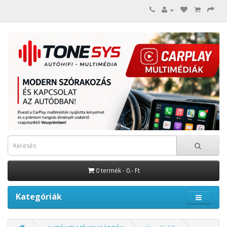
0 termék - 0.- Ft
Kategóriák