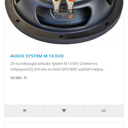
AUDIO SYSTEM M 10 EVO
25-ös mélysugárzóAudio System M 10 EVO 250mm-es
mélynyomóÚJ 250 mm-es HIGH EFFICIENT autóhifi mélyny..
36.990.- Ft