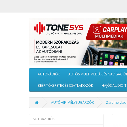
AUTÓRÁDIÓK
AUTÓS MULTIMÉDIÁK ÉS NAVIGÁCIÓ
BEÉPÍTŐKERETEK ÉS CSATLAKOZÓK
HAJÓS AUDIO T
AUTÓHIFI MÉLYSUGÁRZÓK
Zárt mélylád
AUTÓRÁDIÓK