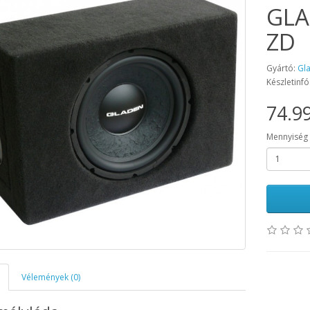
GLA
ZD
Gyártó:
Gl
Készletinfó
74.99
Mennyiség
Vélemények (0)