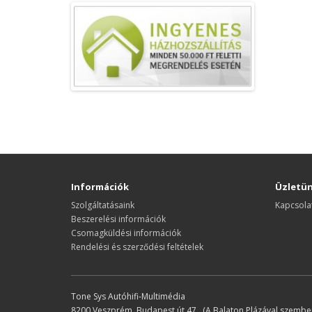
Információk
Üzletü
Szolgáltatásaink
Kapcsola
Beszerelési információk
Csomagküldési információk
Rendelési és szerződési feltételek
Tone Sys Autóhifi-Multimédia
8200 Veszprém, Budapest út 47. (A Balaton Plázával szemben