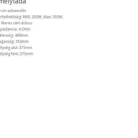
mélyláda
 cm subwoofer
rhelhetőség: RMS: 250W, Max: 350W,
 literes zárt doboz
pedancia: 4 Ohm
élesség: 460mm
agasság: 350mm
lység alul: 375mm
lység fent: 275mm