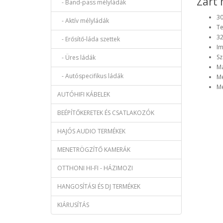
Zárt 
- Band-pass mélyládák
30
- Aktív mélyládák
Te
32
- Erősítő-láda szettek
Im
Sz
- Üres ládák
M
- Autóspecifikus ládák
Mé
Mé
AUTÓHIFI KÁBELEK
BEÉPÍTŐKERETEK ÉS CSATLAKOZÓK
HAJÓS AUDIO TERMÉKEK
MENETRÖGZÍTŐ KAMERÁK
OTTHONI HI-FI - HÁZIMOZI
HANGOSÍTÁSI ÉS DJ TERMÉKEK
KIÁRUSÍTÁS