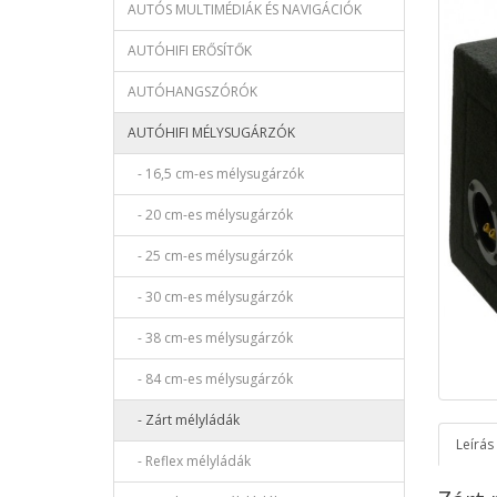
AUTÓS MULTIMÉDIÁK ÉS NAVIGÁCIÓK
AUTÓHIFI ERŐSÍTŐK
AUTÓHANGSZÓRÓK
AUTÓHIFI MÉLYSUGÁRZÓK
- 16,5 cm-es mélysugárzók
- 20 cm-es mélysugárzók
- 25 cm-es mélysugárzók
- 30 cm-es mélysugárzók
- 38 cm-es mélysugárzók
- 84 cm-es mélysugárzók
- Zárt mélyládák
Leírás
- Reflex mélyládák