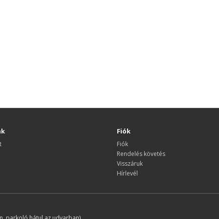
nk
Fiók
t
Fiók
Rendelés követés
Visszáruk
Hírlevél
, parkoló hátul az udvarban)