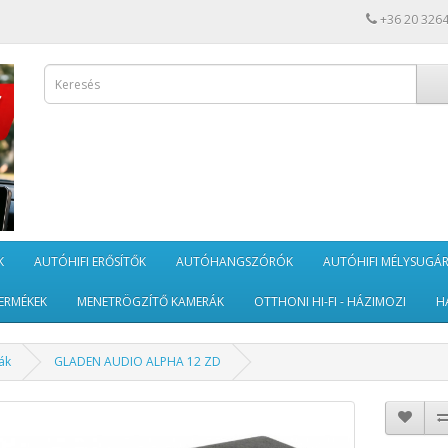
+36 20 326
K
AUTÓHIFI ERŐSÍTŐK
AUTÓHANGSZÓRÓK
AUTÓHIFI MÉLYSUGÁ
ERMÉKEK
MENETRÖGZÍTŐ KAMERÁK
OTTHONI HI-FI - HÁZIMOZI
H
ák
GLADEN AUDIO ALPHA 12 ZD