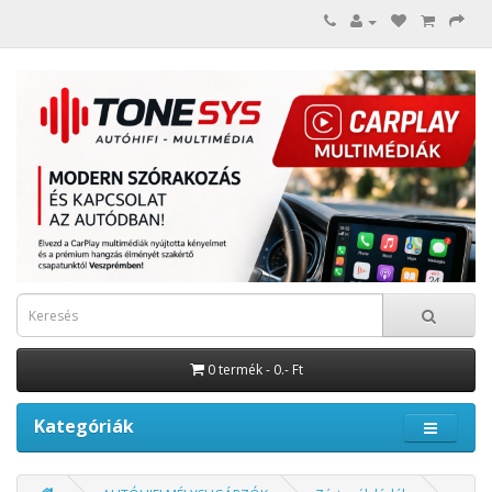
0 termék - 0.- Ft
Kategóriák