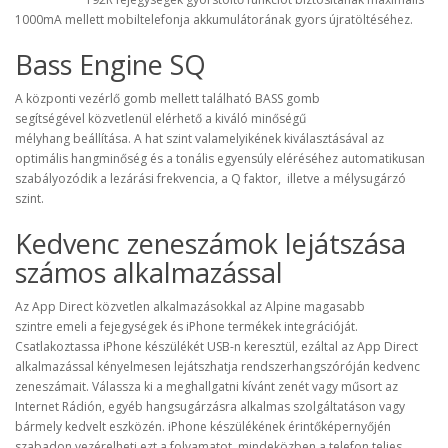
1000mA mellett mobiltelefonja akkumulátorának gyors újratöltéséhez.
Bass Engine SQ
A központi vezérlő gomb mellett található BASS gomb
segítségével közvetlenül elérhető a kiváló minőségű
mélyhang beállítása. A hat szint valamelyikének kiválasztásával az
optimális hangminőség és a tonális egyensúly eléréséhez automatikusan
szabályozódik a lezárási frekvencia, a Q faktor, illetve a mélysugárzó
szint.
Kedvenc zeneszámok lejátszása
számos alkalmazással
Az App Direct közvetlen alkalmazásokkal az Alpine magasabb
szintre emeli a fejegységek és iPhone termékek integrációját.
Csatlakoztassa iPhone készülékét USB-n keresztül, ezáltal az App Direct
alkalmazással kényelmesen lejátszhatja rendszerhangszóróján kedvenc
zeneszámait. Válassza ki a meghallgatni kívánt zenét vagy műsort az
Internet Rádión, egyéb hangsugárzásra alkalmas szolgáltatáson vagy
bármely kedvelt eszközén. iPhone készülékének érintőképernyőjén
szabadon vezérelheti ezt a folyamatot, mindeközben a telefon teljes