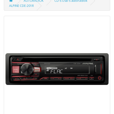
AUTÓRÁDIÓK
CD-s USB-s autórádiók
ALPINE CDE-201R