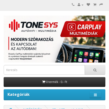
0 termék - 0.- Ft
Kategóriák