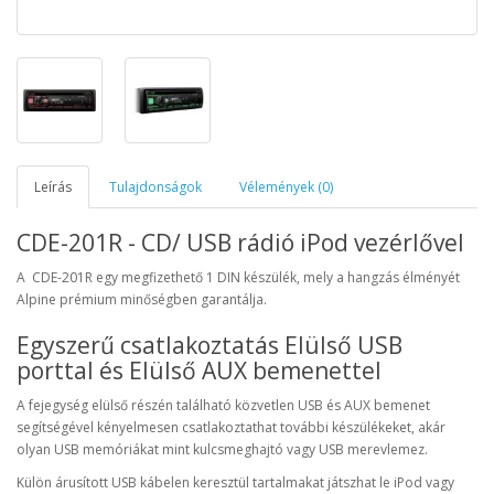
Leírás
Tulajdonságok
Vélemények (0)
CDE-201R - CD/ USB rádió iPod vezérlővel
A CDE-201R egy megfizethető 1 DIN készülék, mely a hangzás élményét
Alpine prémium minőségben garantálja.
Egyszerű csatlakoztatás Elülső USB
porttal és Elülső AUX bemenettel
A fejegység elülső részén található közvetlen USB és AUX bemenet
segítségével kényelmesen csatlakoztathat további készülékeket, akár
olyan USB memóriákat mint kulcsmeghajtó vagy USB merevlemez.
Külön árusított USB kábelen keresztül tartalmakat játszhat le iPod vagy