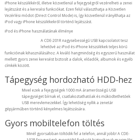
iPhone készülékéről, illetve közvetlenül a fejegységről vezérelheti a zenei
lejátszást és a keresési funkciókat. Ezen felül választhatja a Közvetlen
Vezérlési módot (Direct Control Mode) is, így közvetlenül irányíthatja az
iPod vagy iPhone készülékekről történő lejátszást.
iPod és iPhone használatának élménye
A CDE-201R nagysebességű USB kapcsolatot tesz
lehetővé az iPod és iPhone készülékek teljes körű
funkcióinak kihasználásához. A kiváló hangminőség és egyszerű használat
mellett gyors zenei keresést biztosít a dalok, előadók, albumok és egyéb
címkék között.
Tápegység hordozható HDD-hez
Mivel ezek a fejegységek 1000 mA áramerősségű USB
tápegységet bírnak el, csatlakoztathatóak és működtethetőek
USB merevlemezekkel. Így lehetőség nyílik a zenetár
gépjárműben történő kényelmes lejátszására.
Gyors mobiltelefon töltés
Minél gyorsabban töltődik fel a telefon, annál jobb! A CDE-
192R fejegységek gyorstöltő funkciót biztosítanak maximális