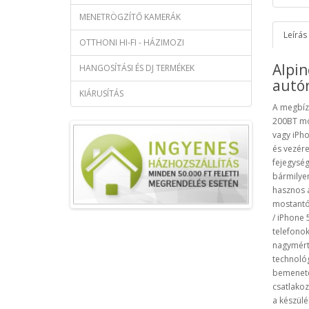
MENETRÖGZÍTŐ KAMERÁK
Leírás
OTTHONI HI-FI - HÁZIMOZI
Alpi
HANGOSÍTÁSI ÉS DJ TERMÉKEK
autó
KIÁRUSÍTÁS
A
megbíz
200BT mo
vagy
iPho
és vezére
fejegység
bármilye
hasznos
mostantó
/
iPhone 
telefono
nagymér
technológ
bemenet
csatlakoz
a készülé