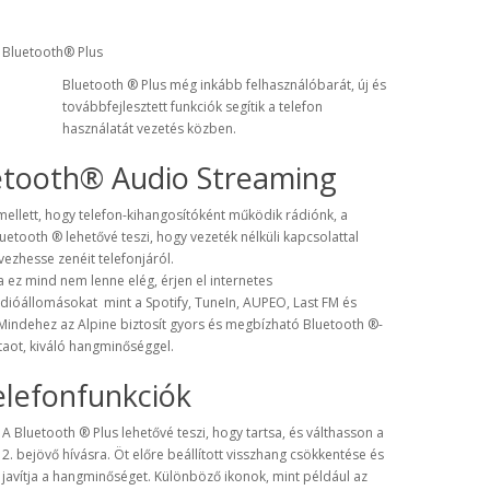
 Bluetooth® Plus
Bluetooth
® Plus
még inkább
felhasználóbarát
, új
és
továbbfejlesztett
funkciók segítik
a
telefon
használatát vezetés közben
.
etooth® Audio Streaming
ellett, hogy
telefon-kihangosító
ként működik rádiónk
, a
luetooth ®
lehetővé teszi, hogy
vezeték nélküli kapcsolattal
vezhesse zenéit telefonjáról
.
 ez mind nem lenne elég,
érjen el
internetes
ádióállomásokat
mint a
Spotify
,
TuneIn
,
AUPEO
, Last
FM és
Mindehez az
Alpine
biztosít
gyors és megbízható
Bluetooth ®
-
taot
,
kiváló hangminőséggel.
elefonfunkciók
A
Bluetooth
® Plus
lehetővé teszi, hogy
tartsa
, és válthasson
a
2.
bejövő hívásra.
Öt
előre beállított
visszhang
csökkentése
és
javítja
a hangminőséget
.
Különböző
ikonok, mint például
az