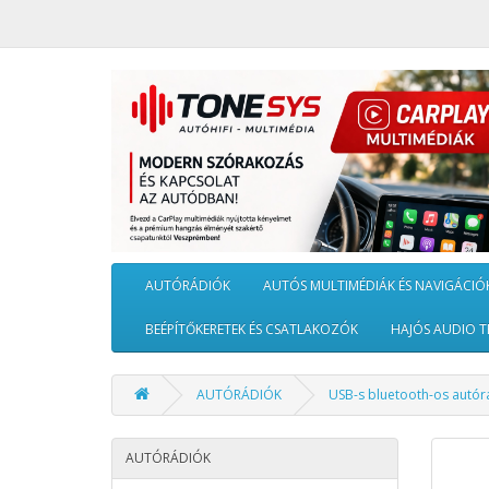
AUTÓRÁDIÓK
AUTÓS MULTIMÉDIÁK ÉS NAVIGÁCIÓ
BEÉPÍTŐKERETEK ÉS CSATLAKOZÓK
HAJÓS AUDIO T
AUTÓRÁDIÓK
USB-s bluetooth-os autór
AUTÓRÁDIÓK