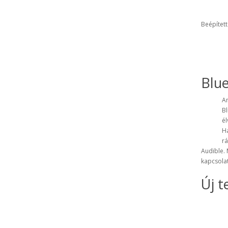
Beépített
Blu
Am
B
él
Ha
r
Audible
.
kapcsola
Új t