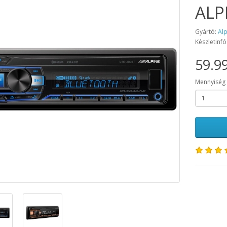
ALP
Gyártó:
Al
Készletinfó
59.99
Mennyiség