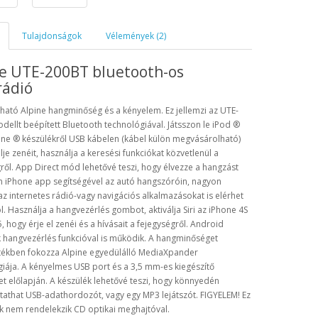
Tulajdonságok
Vélemények (2)
ne UTE-200BT bluetooth-os
rádió
ható
Alpine
hangminőség
és a kényelem. Ez jellemzi az UTE-
dellt b
eépített
Bluetooth
technológiával
.
Játsszon le
iPod
®
ne ® készülékről
USB kábelen
(kábel
külön megvásárolható)
lje
zenéit, használja a
keresési funkciókat
közvetlenül a
ről
.
App
Direct
mód lehetővé teszi
, hogy élvezze a
hangzást
n
iPhone
app
segítségével
az autó hangszóróin
,
nagyon
az internetes
rádió-vagy
navigációs alkalmazásokat is elérhet
l
.
Használja a
hangvezérlés
gombot, aktiválja
Siri
az iPhone
4S
5
, hogy érje el zenéi
és
a hívásait a fejegységről
.
Android
k
hangvezérlés
funkcióval is működik.
A hangminőséget
tékben
fokozza
Alpine
egyedülálló
MediaXpander
iája
.
A
kényelmes
USB port
és a
3,5 mm-es
kiegészítő
et
előlapján. A
készülék
lehetővé teszi, hogy
könnyedén
tathat
USB-adathordozót
, vagy egy
MP3 lejátszót.
FIGYELEM!
Ez
k
nem rendelekzik
CD
optikai meghajtóval.