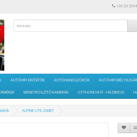
+36 20 326
K
AUTÓHIFI ERŐSÍTŐK
AUTÓHANGSZÓRÓK
AUTÓHIFI MÉLYSUGÁ
ERMÉKEK
MENETRÖGZÍTŐ KAMERÁK
OTTHONI HI-FI - HÁZIMOZI
H
ádiók
ALPINE UTE-200BT