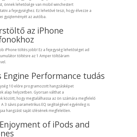
st, önnek lehetősége van mobil winchestert
tatni a fejegységhez. Ez lehetővé teszi, hogy élvezze a
nei gyüjteményét az autóba.
stöltő az iPhone
efonokhoz
b iPhone töltés jobb! Ez a fejegység lehetőséget ad
kumulátor töltésre az 1 Amper töltőáram
vel.
s Engine Performance tudás
egység 10 előre programozott hangzásképet
ek alap helyzetben. Gyorsan válthat a
ok között, hogy megtalálhassa az ön számára megfelelő
 A 3 sávis parametrikus EQ segítségével egyénileg is
tjaa hangzást saját izlésének megfelelően.
 Enjoyment of iPods and
ones