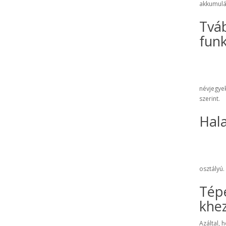
akkumulá
Tváb
funk
névjegye
szerint.
Hal
osztályú
.
Tép
khe
Azáltal, 