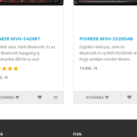
NEER MVH-S420BT
PIONEER MVH-S520DAB
öbb zene, több Bluetooth. Ez az
Digitális rádiózás, zene és
 Bluetooth fejegység új
Bluetooth.Az új MVH-S520DAB cél
nyokat állít fel az aud..
hogy zenéljen minden Blueto..
74.990.- Ft
.- Ft
OSÁRBA
KOSÁRBA
nk
Fiók