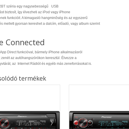
72BT
széria egy nagysebességű USB
st biztosít, így élvezheti az iPod vagy iPhone
nek funkcióit. A kimagasló hangminőség és az egyszerű
s mellett gyorsan kereshet a dalcím, előadó, vagy album szerint
ve Connected
 App Direct funkcióval, bármely iPhone alkalmazásról
t zenét az autóhangszórókon keresztül. Élvezze a
yvtárát, az Internet Rádiót és egyéb más zeneforrásokat is.
solódó termékek