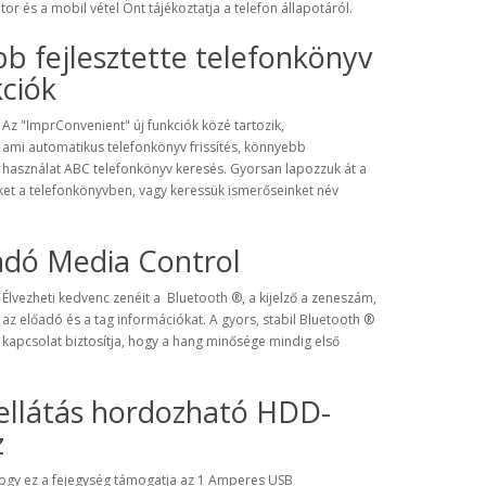
tor
és a mobil
vétel
Önt tájékoztatja a telefon állapotáról
.
b fejlesztette telefonkönyv
ciók
Az "
ImprConvenient"
új funkciók
közé tartozik,
ami automatikus
telefonkönyv
frissítés,
könnyebb
használat
ABC
telefonkönyv
keresés.
G
yorsan
lapozzuk át a
ket
a telefonkönyvben
, vagy keressük
ismerőseinket
név
adó Media Control
Élvezheti
kedvenc
zenéit
a Bluetooth ®
, a
kijelző a
zeneszám
,
az előadó
és a
tag
információkat.
A gyors
, stabil
Bluetooth ®
kapcsolat
biztosítja, hogy
a hang minősége
mindig
első
ellátás hordozható HDD-
z
hogy ez a fejegység támogatja az 1 Amperes USB