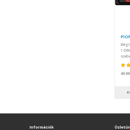
PIO
Még t
1-DIN
szabvá
49.990
K
Információk
Üzletü