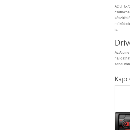
Az UTE-
csatlakozá
készüléké
működteté
is.
Dri
Az Alpine
hallgatha
zenei kön
Kapc