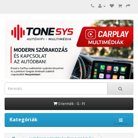
0 termék - 0.- Ft
Kategóriák