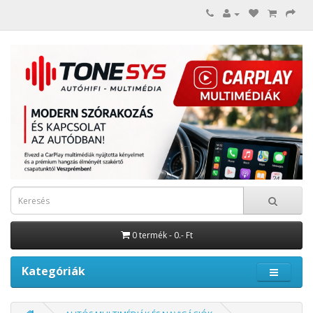
0 termék - 0.- Ft
Kategóriák