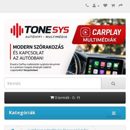
0 termék - 0.- Ft
Kategóriák