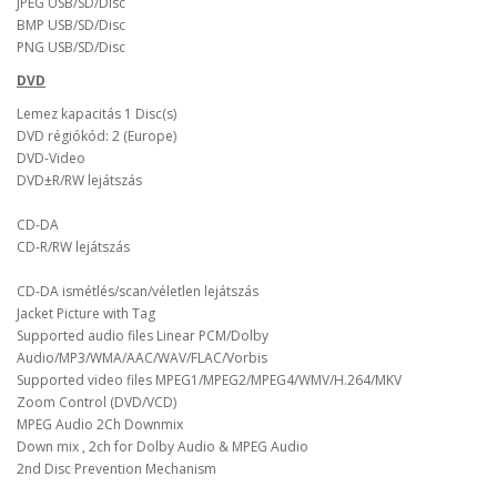
JPEG USB/SD/Disc
BMP USB/SD/Disc
PNG USB/SD/Disc
DVD
Lemez kapacitás 1 Disc(s)
DVD régiókód: 2 (Europe)
DVD-Video
DVD±R/RW lejátszás
CD-DA
CD-R/RW lejátszás
CD-DA ismétlés/scan/véletlen lejátszás
Jacket Picture with Tag
Supported audio files Linear PCM/Dolby
Audio/MP3/WMA/AAC/WAV/FLAC/Vorbis
Supported video files MPEG1/MPEG2/MPEG4/WMV/H.264/MKV
Zoom Control (DVD/VCD)
MPEG Audio 2Ch Downmix
Down mix , 2ch for Dolby Audio & MPEG Audio
2nd Disc Prevention Mechanism