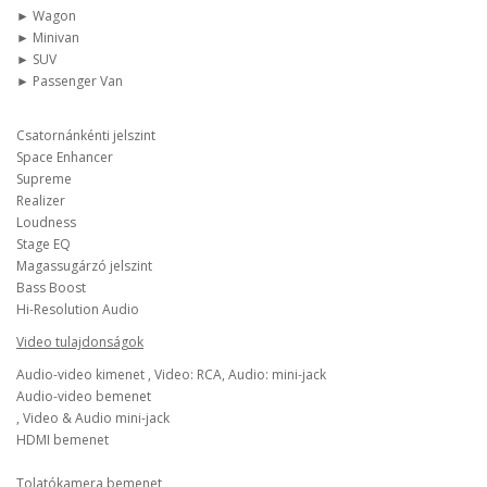
► Wagon
► Minivan
► SUV
► Passenger Van
Csatornánkénti jelszint
Space Enhancer
Supreme
Realizer
Loudness
Stage EQ
Magassugárzó jelszint
Bass Boost
Hi-Resolution Audio
Video tulajdonságok
Audio-video kimenet , Video: RCA, Audio: mini-jack
Audio-video bemenet
, Video & Audio mini-jack
HDMI bemenet
Tolatókamera bemenet