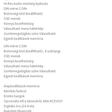
Hi-Res Audio minőség lejátszás
DIN méret 2 DIN
Biztonsági kód (beállítható)
OSD menük
Könnyű kezelhetőség
Választható menü háttérkép
Gombmegvilágítás színe Választható
Egyedi beállítások memória
DIN méret 2 DIN
Biztonsági kód (beállítható) , 8 számjegy
OSD menük
Könnyű kezelhetőség
Választható menü háttérkép
Gombmegvilágítás színe Választható
Egyedi beállítások memória
Alapbeállítások memória
Némítás funkció
Érintés hangok
Opcionális infra távvezérlő, KNA-RCDV331
Digitális óra (24 órás)
Beépített Bluetooth