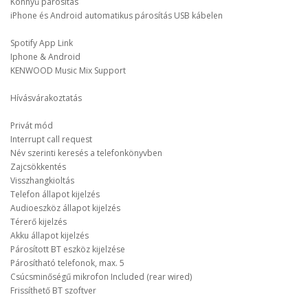
Könnyű párosítás
iPhone és Android automatikus párosítás USB kábelen
Spotify App Link
Iphone & Android
KENWOOD Music Mix Support
Hívásvárakoztatás
Privát mód
Interrupt call request
Név szerinti keresés a telefonkönyvben
Zajcsökkentés
Visszhangkioltás
Telefon állapot kijelzés
Audioeszköz állapot kijelzés
Térerő kijelzés
Akku állapot kijelzés
Párosított BT eszköz kijelzése
Párosítható telefonok, max. 5
Csúcsminőségű mikrofon Included (rear wired)
Frissíthető BT szoftver