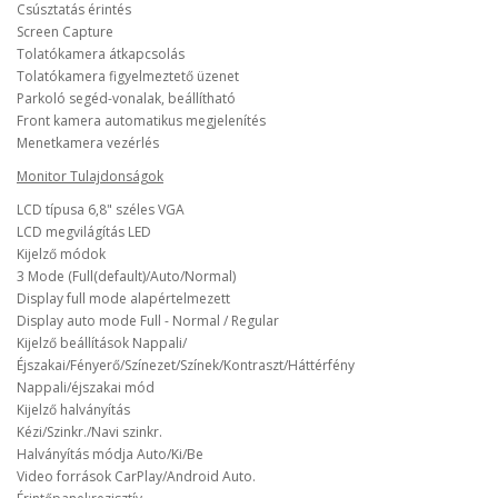
Csúsztatás érintés
Screen Capture
Tolatókamera átkapcsolás
Tolatókamera figyelmeztető üzenet
Parkoló segéd-vonalak, beállítható
Front kamera automatikus megjelenítés
Menetkamera vezérlés
Monitor Tulajdonságok
LCD típusa 6,8" széles VGA
LCD megvilágítás LED
Kijelző módok
3 Mode (Full(default)/Auto/Normal)
Display full mode alapértelmezett
Display auto mode Full - Normal / Regular
Kijelző beállítások Nappali/
Éjszakai/Fényerő/Színezet/Színek/Kontraszt/Háttérfény
Nappali/éjszakai mód
Kijelző halványítás
Kézi/Szinkr./Navi szinkr.
Halványítás módja Auto/Ki/Be
Video források CarPlay/Android Auto.