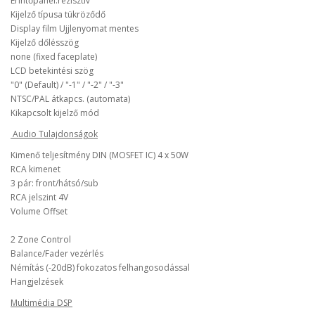
Érintőpanel:rezisztív
Kijelző típusa tükröződő
Display film Ujjlenyomat mentes
Kijelző dőlésszög
none (fixed faceplate)
LCD betekintési szög
"0" (Default) / "-1" / "-2" / "-3"
NTSC/PAL átkapcs. (automata)
Kikapcsolt kijelző mód
Audio Tulajdonságok
Kimenő teljesítmény DIN (MOSFET IC) 4 x 50W
RCA kimenet
3 pár: front/hátsó/sub
RCA jelszint 4V
Volume Offset
2 Zone Control
Balance/Fader vezérlés
Némítás (-20dB) fokozatos felhangosodással
Hangjelzések
Multimédia DSP