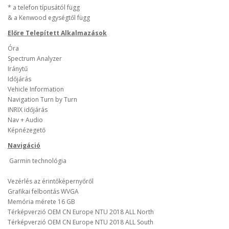
* a telefon típusától függ
& a Kenwood egységtől függ
Előre Telepített Alkalmazások
Óra
Spectrum Analyzer
Iránytű
Időjárás
Vehicle Information
Navigation Turn by Turn
INRIX időjárás
Nav + Audio
Képnézegető
Navigáció
Garmin technológia
Vezérlés az érintőképernyőről
Grafikai felbontás WVGA
Memória mérete 16 GB
Térképverzió OEM CN Europe NTU 2018 ALL North
Térképverzió OEM CN Europe NTU 2018 ALL South