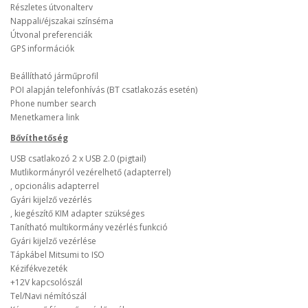
Részletes útvonalterv
Nappali/éjszakai színséma
Útvonal preferenciák
GPS információk
Beállítható járműprofil
POI alapján telefonhívás (BT csatlakozás esetén)
Phone number search
Menetkamera link
Bővíthetőség
USB csatlakozó 2 x USB 2.0 (pigtail)
Mutlikormányról vezérelhető (adapterrel)
, opcionális adapterrel
Gyári kijelző vezérlés
, kiegészítő KIM adapter szükséges
Tanítható multikormány vezérlés funkció
Gyári kijelző vezérlése
Tápkábel Mitsumi to ISO
Kézifékvezeték
+12V kapcsolószál
Tel/Navi némítószál