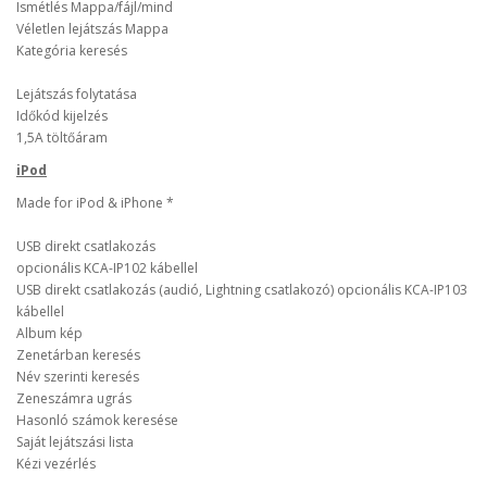
Ismétlés Mappa/fájl/mind
Véletlen lejátszás Mappa
Kategória keresés
Lejátszás folytatása
Időkód kijelzés
1,5A töltőáram
iPod
Made for iPod & iPhone *
USB direkt csatlakozás
opcionális KCA-IP102 kábellel
USB direkt csatlakozás (audió, Lightning csatlakozó) opcionális KCA-IP103
kábellel
Album kép
Zenetárban keresés
Név szerinti keresés
Zeneszámra ugrás
Hasonló számok keresése
Saját lejátszási lista
Kézi vezérlés