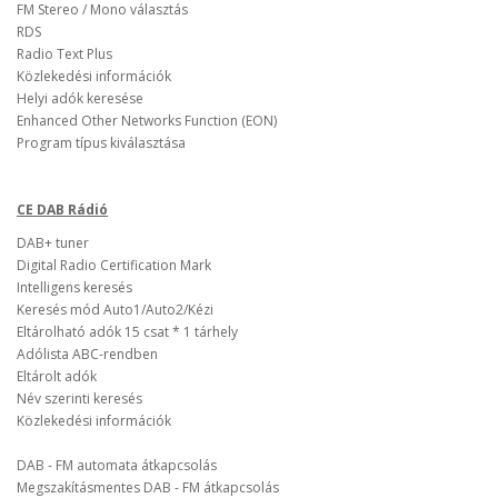
FM Stereo / Mono választás
RDS
Radio Text Plus
Közlekedési információk
Helyi adók keresése
Enhanced Other Networks Function (EON)
Program típus kiválasztása
CE DAB Rádió
DAB+ tuner
Digital Radio Certification Mark
Intelligens keresés
Keresés mód Auto1/Auto2/Kézi
Eltárolható adók 15 csat * 1 tárhely
Adólista ABC-rendben
Eltárolt adók
Név szerinti keresés
Közlekedési információk
DAB - FM automata átkapcsolás
Megszakításmentes DAB - FM átkapcsolás