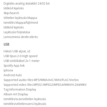
Digitális-analóg átalakító 24/32 bit
Időkód kijelzés
Skip/Search
Véletlen lejátszás Mappa
Ismétlés Mappa/fájl/mind
Időkód kijelzés
Lejátszás folytatása
Lemezmenü direkt elérés
USB
Hátsó USB aljzat, x2
USB típus 2.0 High speed
USB toldókábel 2x 1 meter
Spotify App link
Iphone
Android Auto
Supported audio files MP3/WMA/AAC/WAV/FLAC/Vorbis
Supported video files MPEG1/MPEG2/MPEG4/WMV/H.264/MKV
Tag Information Display
Album Art Display
Ismétlés/scan/véletlen lejátszás
Ismétlés/véletlenszerű lejátszás