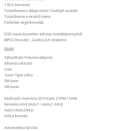
1 RCA bemenet
Tolatókamera átkapcsolás Tolatójel vezeték
Tolatókamera vezérlő menü
Parkolási segédvonalak
DVD menü közvetlen elérése érintőképernyőről
MPEG Decoder , (audio) 2ch downmix
Rádió
Választható frekvencialépcső
Állomás választó
Lista
Tuner Type Lithio
FM tuner
AM tuner
Rádióadó memória 20 Presets (15FM / 5AM)
Keresési mód (Auto1 / Auto2 / Kézi)
Auto1/Auto2/Kézi
Fel/Le keresés
Automatikus tárolás