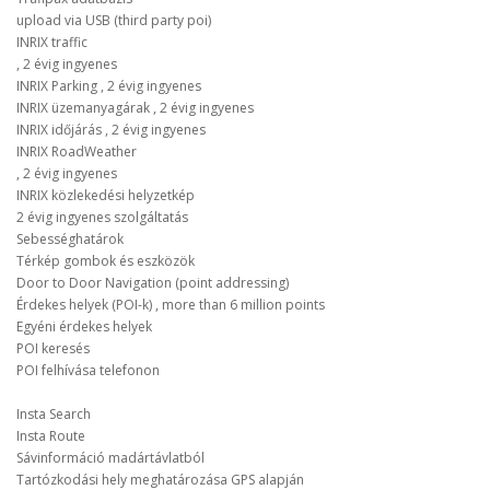
upload via USB (third party poi)
INRIX traffic
, 2 évig ingyenes
INRIX Parking , 2 évig ingyenes
INRIX üzemanyagárak , 2 évig ingyenes
INRIX időjárás , 2 évig ingyenes
INRIX RoadWeather
, 2 évig ingyenes
INRIX közlekedési helyzetkép
2 évig ingyenes szolgáltatás
Sebességhatárok
Térkép gombok és eszközök
Door to Door Navigation (point addressing)
Érdekes helyek (POI-k) , more than 6 million points
Egyéni érdekes helyek
POI keresés
POI felhívása telefonon
Insta Search
Insta Route
Sávinformáció madártávlatból
Tartózkodási hely meghatározása GPS alapján