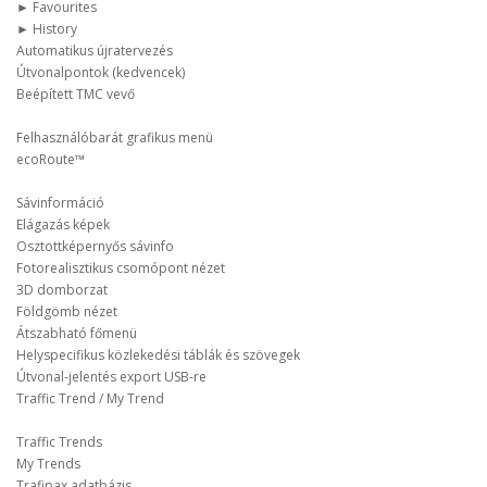
► Favourites
► History
Automatikus újratervezés
Útvonalpontok (kedvencek)
Beépített TMC vevő
Felhasználóbarát grafikus menü
ecoRoute™
Sávinformáció
Elágazás képek
Osztottképernyős sávinfo
Fotorealisztikus csomópont nézet
3D domborzat
Földgömb nézet
Átszabható főmenü
Helyspecifikus közlekedési táblák és szövegek
Útvonal-jelentés export USB-re
Traffic Trend / My Trend
Traffic Trends
My Trends
Trafipax adatbázis