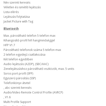
Név szerinti keresés
Véletlen és ismétlő lejátszás
Lista elérés
Lejátszás folytatása
Jacket Picture with Tag
Bluetooth
Max. párosítható telefon 5 telefon max
Kihangosító profil hifi hangminőséggel
HFP V1.7
Párosítható telefonok száma 5 telefon max
2 telefon egyidejű csatlakozása
Két telefon egyidőben
Audio lejátszás (A2DP), (SBC/AAC)
Zenelejátszáshoz párosítható eszközök, max. 5 units
Soros port profil (SPP)
Egyszerű párosítás (SSP)
Telefonkönyv átvitel
, abc szerinti keresés
Audio/Video Remote Control Profile (AVRCP)
, V1.6
Multi Profile Support