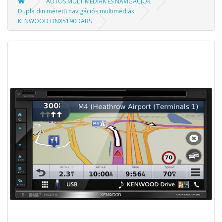
AUTÓS MULTIMÉDIÁK ÉS NAVIGÁCIÓK
Dupla din méretű navigációs multimédiák
KENWOOD DNX5190DABS