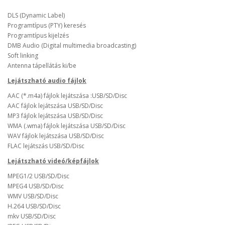
DLS (Dynamic Label)
Programtípus (PTY) keresés
Programtípus kijelzés
DMB Audio (Digital multimedia broadcasting)
Soft linking
Antenna tápellátás ki/be
Lejátszható audio fájlok
AAC (*.m4a) fájlok lejátszása :USB/SD/Disc
AAC fájlok lejátszása USB/SD/Disc
MP3 fájlok lejátszása USB/SD/Disc
WMA (.wma) fájlok lejátszása USB/SD/Disc
WAV fájlok lejátszása USB/SD/Disc
FLAC lejátszás USB/SD/Disc
Lejátszható videó/képfájlok
MPEG1/2 USB/SD/Disc
MPEG4 USB/SD/Disc
WMV USB/SD/Disc
H.264 USB/SD/Disc
mkv USB/SD/Disc