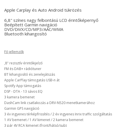
Apple Carplay és Auto Android tükrözés
6,8" színes nagy felbontású LCD érintőképernyő
Beépített Garmin navigáció
DVD/DiVX/CD/MP3/AAC/WMA
Bluetooth kihangosító
Fő jellemzők
,8" rezisztív érintőkijelző
FM és DAB+ rádiótuner
BT kihangosító és zenelejátszás
Apple CarPlay támogatás USB-n át
Spotify App támogatás
DSP - DTA - 13 sávos EQ
3 kamera bemenet
DashCam link csatlakozás a DRV-N520 menetkamerához
Garmin GPS navigáció
3 év ingyenes térképfrissítés / 2 év ingyenes Inrix traffic szolgáltatás
1 AV bemenet / 1 AV kimenet / 2 kamera bemenet
3 pár 4V RCA kimenet (front/hátsó/sub)