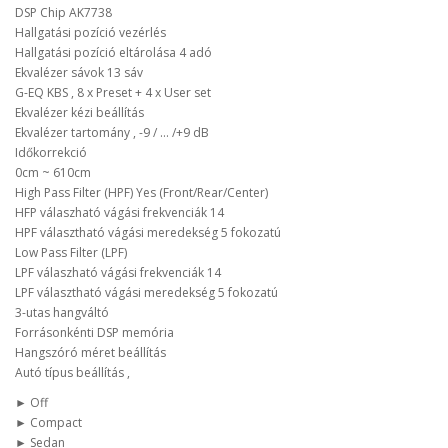
DSP Chip AK7738
Hallgatási pozíció vezérlés
Hallgatási pozíció eltárolása 4 adó
Ekvalézer sávok 13 sáv
G-EQ KBS , 8 x Preset + 4 x User set
Ekvalézer kézi beállítás
Ekvalézer tartomány , -9 / ... /+9 dB
Időkorrekció
0cm ~ 610cm
High Pass Filter (HPF) Yes (Front/Rear/Center)
HFP válaszható vágási frekvenciák 14
HPF választható vágási meredekség 5 fokozatú
Low Pass Filter (LPF)
LPF válaszható vágási frekvenciák 14
LPF választható vágási meredekség 5 fokozatú
3-utas hangváltó
Forrásonkénti DSP memória
Hangszóró méret beállítás
Autó típus beállítás ,
► Off
► Compact
► Sedan