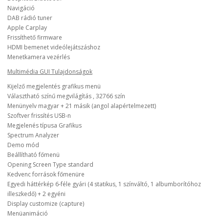
Navigáció
DAB rádió tuner
Apple Carplay
Frissíthető firmware
HDMI bemenet videólejátszáshoz
Menetkamera vezérlés
Multimédia GUI Tulajdonságok
Kijelző megjelentés grafikus menü
Választható színű megvilágítás , 32766 szín
Menünyelv magyar + 21 másik (angol alapértelmezett)
Szoftver frissítés USB-n
Megjelenés típusa Grafikus
Spectrum Analyzer
Demo mód
Beállítható főmenü
Opening Screen Type standard
Kedvenc források főmenüre
Egyedi háttérkép 6-féle gyári (4 statikus, 1 színváltó, 1 albumborítóhoz
illeszkedő) + 2 egyéni
Display customize (capture)
Menüanimáció