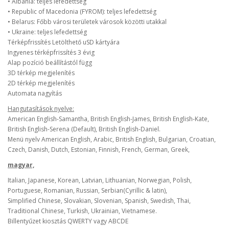
• Albania: teljes lefedettség
• Republic of Macedonia (FYROM): teljes lefedettség
• Belarus: Főbb városi területek városok közötti utakkal
• Ukraine: teljes lefedettség
Térképfrissítés Letölthető uSD kártyára
Ingyenes térképfrissítés 3 évig
Alap pozíció beállítástól függ
3D térkép megjelenítés
2D térkép megjelenítés
Automata nagyítás
Hangutasítások nyelve:
American English-Samantha, British English-James, British English-Kate,
British English-Serena (Default), British English-Daniel.
Menü nyelv American English, Arabic, British English, Bulgarian, Croatian,
Czech, Danish, Dutch, Estonian, Finnish, French, German, Greek,
magyar,
Italian, Japanese, Korean, Latvian, Lithuanian, Norwegian, Polish,
Portuguese, Romanian, Russian, Serbian(Cyrillic & latin),
Simplified Chinese, Slovakian, Slovenian, Spanish, Swedish, Thai,
Traditional Chinese, Turkish, Ukrainian, Vietnamese.
Billentyűzet kiosztás QWERTY vagy ABCDE