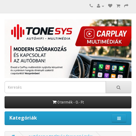
0 termék - 0.- Ft
Kategóriák