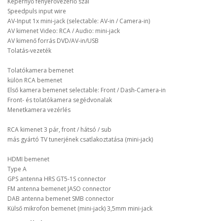
Képernyő fényerővezérlő szál
Speedpuls input wire
AV-Input 1x mini-jack (selectable: AV-in / Camera-in)
AV kimenet Video: RCA / Audio: mini-jack
AV kimenő forrás DVD/AV-in/USB
Tolatás-vezeték
Tolatókamera bemenet
külön RCA bemenet
Első kamera bemenet selectable: Front / Dash-Camera-in
Front- és tolatókamera segédvonalak
Menetkamera vezérlés
RCA kimenet 3 pár, front / hátsó / sub
más gyártó TV tunerjének csatlakoztatása (mini-jack)
HDMI bemenet
Type A
GPS antenna HRS GT5-1S connector
FM antenna bemenet JASO connector
DAB antenna bemenet SMB connector
Külső mikrofon bemenet (mini-jack) 3,5mm mini-jack