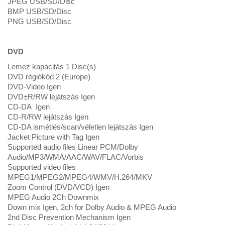
JPEG USB/SD/Disc
BMP USB/SD/Disc
PNG USB/SD/Disc
DVD
Lemez kapacitás 1 Disc(s)
DVD régiókód 2 (Europe)
DVD-Video Igen
DVD±R/RW lejátszás Igen
CD-DA Igen
CD-R/RW lejátszás Igen
CD-DA ismétlés/scan/véletlen lejátszás Igen
Jacket Picture with Tag Igen
Supported audio files Linear PCM/Dolby
Audio/MP3/WMA/AAC/WAV/FLAC/Vorbis
Supported video files
MPEG1/MPEG2/MPEG4/WMV/H.264/MKV
Zoom Control (DVD/VCD) Igen
MPEG Audio 2Ch Downmix
Down mix Igen, 2ch for Dolby Audio & MPEG Audio
2nd Disc Prevention Mechanism Igen