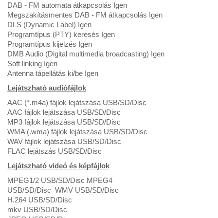
DAB - FM automata átkapcsolás Igen
Megszakításmentes DAB - FM átkapcsolás Igen
DLS (Dynamic Label) Igen
Programtípus (PTY) keresés Igen
Programtípus kijelzés Igen
DMB Audio (Digital multimedia broadcasting) Igen
Soft linking Igen
Antenna tápellátás ki/be Igen
Lejátszható audiófájlok
AAC (*.m4a) fájlok lejátszása USB/SD/Disc
AAC fájlok lejátszása USB/SD/Disc
MP3 fájlok lejátszása USB/SD/Disc
WMA (.wma) fájlok lejátszása USB/SD/Disc
WAV fájlok lejátszása USB/SD/Disc
FLAC lejátszás USB/SD/Disc
Lejátszható videó és képfájlok
MPEG1/2 USB/SD/Disc MPEG4
USB/SD/Disc WMV USB/SD/Disc
H.264 USB/SD/Disc
mkv USB/SD/Disc