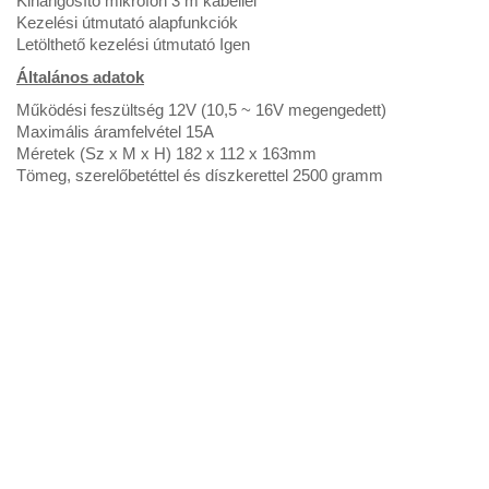
Kihangosító mikrofon 3 m kábellel
Kezelési útmutató alapfunkciók
Letölthető kezelési útmutató Igen
Általános adatok
Működési feszültség 12V (10,5 ~ 16V megengedett)
Maximális áramfelvétel 15A
Méretek (Sz x M x H) 182 x 112 x 163mm
Tömeg, szerelőbetéttel és díszkerettel 2500 gramm