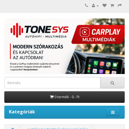
0 termék - 0.- Ft
Kategóriák