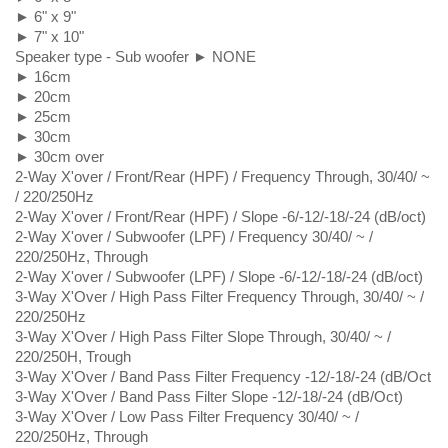
► 6" x 9"
► 7" x 10"
Speaker type - Sub woofer ► NONE
► 16cm
► 20cm
► 25cm
► 30cm
► 30cm over
2-Way X'over / Front/Rear (HPF) / Frequency Through, 30/40/ ~
/ 220/250Hz
2-Way X'over / Front/Rear (HPF) / Slope -6/-12/-18/-24 (dB/oct)
2-Way X'over / Subwoofer (LPF) / Frequency 30/40/ ~ /
220/250Hz, Through
2-Way X'over / Subwoofer (LPF) / Slope -6/-12/-18/-24 (dB/oct)
3-Way X'Over / High Pass Filter Frequency Through, 30/40/ ~ /
220/250Hz
3-Way X'Over / High Pass Filter Slope Through, 30/40/ ~ /
220/250H, Trough
3-Way X'Over / Band Pass Filter Frequency -12/-18/-24 (dB/Oct
3-Way X'Over / Band Pass Filter Slope -12/-18/-24 (dB/Oct)
3-Way X'Over / Low Pass Filter Frequency 30/40/ ~ /
220/250Hz, Through