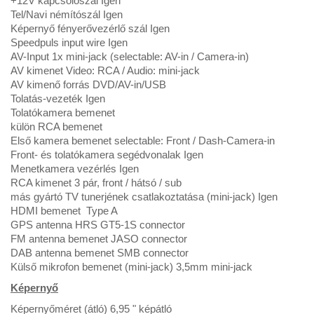
+12V kapcsolószál Igen
Tel/Navi némítószál Igen
Képernyő fényerővezérlő szál Igen
Speedpuls input wire Igen
AV-Input 1x mini-jack (selectable: AV-in / Camera-in)
AV kimenet Video: RCA / Audio: mini-jack
AV kimenő forrás DVD/AV-in/USB
Tolatás-vezeték Igen
Tolatókamera bemenet
külön RCA bemenet
Első kamera bemenet selectable: Front / Dash-Camera-in
Front- és tolatókamera segédvonalak Igen
Menetkamera vezérlés Igen
RCA kimenet 3 pár, front / hátsó / sub
más gyártó TV tunerjének csatlakoztatása (mini-jack) Igen
HDMI bemenet Type A
GPS antenna HRS GT5-1S connector
FM antenna bemenet JASO connector
DAB antenna bemenet SMB connector
Külső mikrofon bemenet (mini-jack) 3,5mm mini-jack
Képernyő
Képernyőméret (átló) 6,95 " képátló