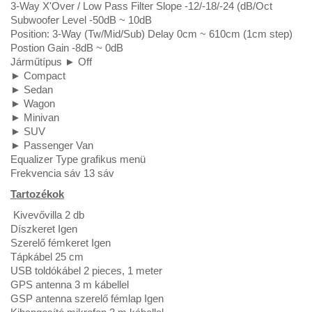
3-Way X'Over / Low Pass Filter Slope -12/-18/-24 (dB/Oct
Subwoofer Level -50dB ~ 10dB
Position: 3-Way (Tw/Mid/Sub) Delay 0cm ~ 610cm (1cm step)
Postion Gain -8dB ~ 0dB
Járműtípus ► Off
► Compact
► Sedan
► Wagon
► Minivan
► SUV
► Passenger Van
Equalizer Type grafikus menü
Frekvencia sáv 13 sáv
Tartozékok
Kivevővilla 2 db
Díszkeret Igen
Szerelő fémkeret Igen
Tápkábel 25 cm
USB toldókábel 2 pieces, 1 meter
GPS antenna 3 m kábellel
GSP antenna szerelő fémlap Igen