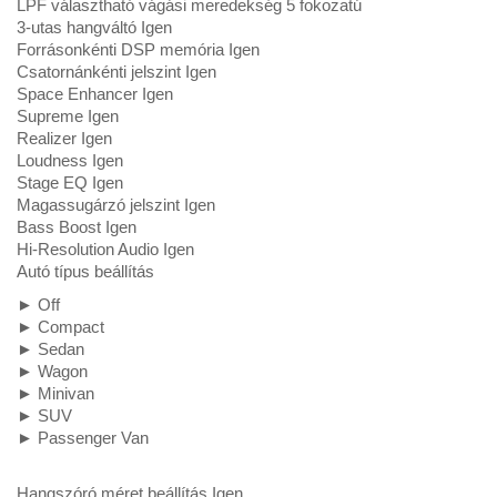
LPF választható vágási meredekség 5 fokozatú
3-utas hangváltó Igen
Forrásonkénti DSP memória Igen
Csatornánkénti jelszint Igen
Space Enhancer Igen
Supreme Igen
Realizer Igen
Loudness Igen
Stage EQ Igen
Magassugárzó jelszint Igen
Bass Boost Igen
Hi-Resolution Audio Igen
Autó típus beállítás
► Off
► Compact
► Sedan
► Wagon
► Minivan
► SUV
► Passenger Van
Hangszóró méret beállítás Igen