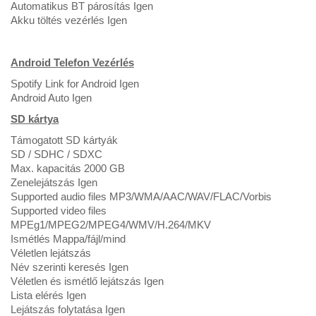
Automatikus BT párosítás Igen
Akku töltés vezérlés Igen
Android Telefon Vezérlés
Spotify Link for Android Igen
Android Auto Igen
SD kártya
Támogatott SD kártyák
SD / SDHC / SDXC
Max. kapacitás 2000 GB
Zenelejátszás Igen
Supported audio files MP3/WMA/AAC/WAV/FLAC/Vorbis
Supported video files
MPEg1/MPEG2/MPEG4/WMV/H.264/MKV
Ismétlés Mappa/fájl/mind
Véletlen lejátszás
Név szerinti keresés Igen
Véletlen és ismétlő lejátszás Igen
Lista elérés Igen
Lejátszás folytatása Igen