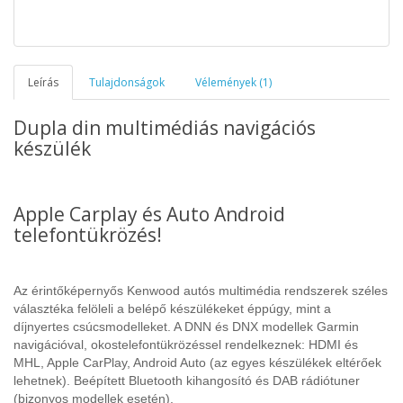
Leírás
Tulajdonságok
Vélemények (1)
Dupla din multimédiás navigációs
készülék
Apple Carplay és Auto Android
telefontükrözés!
Az érintőképernyős Kenwood autós multimédia rendszerek széles
választéka felöleli a belépő készülékeket éppúgy, mint a
díjnyertes csúcsmodelleket. A DNN és DNX modellek Garmin
navigációval, okostelefontükrözéssel rendelkeznek: HDMI és
MHL, Apple CarPlay, Android Auto (az egyes készülékek eltérőek
lehetnek). Beépített Bluetooth kihangosító és DAB rádiótuner
(bizonyos modellek esetén).