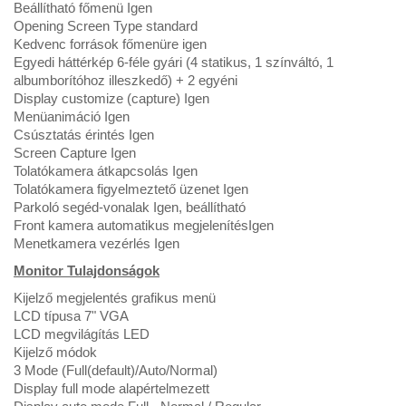
Beállítható főmenü Igen
Opening Screen Type standard
Kedvenc források főmenüre igen
Egyedi háttérkép 6-féle gyári (4 statikus, 1 színváltó, 1
albumborítóhoz illeszkedő) + 2 egyéni
Display customize (capture) Igen
Menüanimáció Igen
Csúsztatás érintés Igen
Screen Capture Igen
Tolatókamera átkapcsolás Igen
Tolatókamera figyelmeztető üzenet Igen
Parkoló segéd-vonalak Igen, beállítható
Front kamera automatikus megjelenítésIgen
Menetkamera vezérlés Igen
Monitor Tulajdonságok
Kijelző megjelentés grafikus menü
LCD típusa 7" VGA
LCD megvilágítás LED
Kijelző módok
3 Mode (Full(default)/Auto/Normal)
Display full mode alapértelmezett