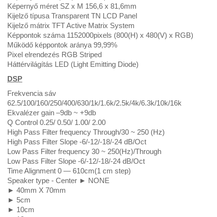
Képernyő méret SZ x M 156,6 x 81,6mm
Kijelző típusa Transparent TN LCD Panel
Kijelző mátrix TFT Active Matrix System
Képpontok száma 1152000pixels (800(H) x 480(V) x RGB)
Működő képpontok aránya 99,99%
Pixel elrendezés RGB Striped
Háttérvilágítás LED (Light Emitting Diode)
DSP
Frekvencia sáv
62.5/100/160/250/400/630/1k/1.6k/2.5k/4k/6.3k/10k/16k
Ekvalézer gain –9db ~ +9db
Q Control 0.25/ 0.50/ 1.00/ 2.00
High Pass Filter frequency Through/30 ~ 250 (Hz)
High Pass Filter Slope -6/-12/-18/-24 dB/Oct
Low Pass Filter frequency 30 ~ 250(Hz)/Through
Low Pass Filter Slope -6/-12/-18/-24 dB/Oct
Time Alignment 0 — 610cm(1 cm step)
Speaker type - Center ► NONE
► 40mm X 70mm
► 5cm
► 10cm