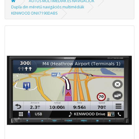
AUTÓS MULTIMÉDIÁK ÉS NAVIGÁCIÓK
Dupla din méretű navigációs multimédiák
KENWOOD DNX7190DABS