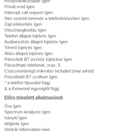
Hívásvárakoztatás Igen
Privát mód Igen
Interrupt call request Igen
Név szerinti keresés a telefonkönyvben Igen
Zajcsökkentés Igen
Visszhangkioltás Igen
Telefon állapot kijelzés Igen
Audioeszköz állapot kijelzés Igen
Térerő kijelzés Igen
Akku állapot kijelzés Igen
Párosított BT eszköz kijelzése Igen
Párosítható telefonok, max. 5
Csúcsminőségű mikrofon Included (rear wired)
Frissíthető BT szoftver Igen
* a telefon típusától függ
& a Kenwood egységtől függ
Előre telepített alkalmazások
Óra Igen
Spectrum Analyzer Igen
Iránytű Igen
Időjárás Igen
Vehicle Information Igen