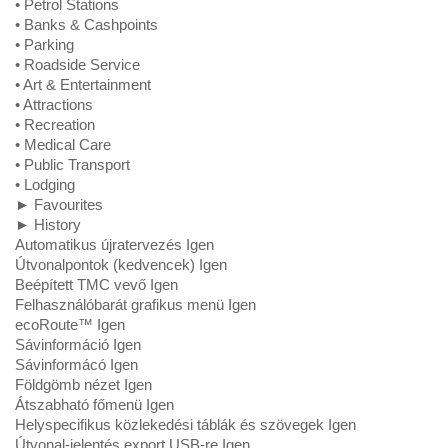
• Petrol Stations
• Banks & Cashpoints
• Parking
• Roadside Service
• Art & Entertainment
• Attractions
• Recreation
• Medical Care
• Public Transport
• Lodging
► Favourites
► History
Automatikus újratervezés Igen
Útvonalpontok (kedvencek) Igen
Beépített TMC vevő Igen
Felhasználóbarát grafikus menü Igen
ecoRoute™ Igen
Sávinformáció Igen
Sávinformácó Igen
Földgömb nézet Igen
Átszabható főmenü Igen
Helyspecifikus közlekedési táblák és szövegek Igen
Útvonal-jelentés export USB-re Igen