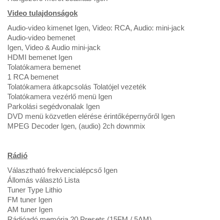
Video tulajdonságok
Audio-video kimenet Igen, Video: RCA, Audio: mini-jack
Audio-video bemenet
Igen, Video & Audio mini-jack
HDMI bemenet Igen
Tolatókamera bemenet
1 RCA bemenet
Tolatókamera átkapcsolás Tolatójel vezeték
Tolatókamera vezérlő menü Igen
Parkolási segédvonalak Igen
DVD menü közvetlen elérése érintőképernyőről Igen
MPEG Decoder Igen, (audio) 2ch downmix
Rádió
Választható frekvencialépcső Igen
Állomás választó Lista
Tuner Type Lithio
FM tuner Igen
AM tuner Igen
Rádióadó memória 20 Presets (15FM / 5AM)