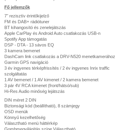
Fő jellemzők
7" rezisztív érintőkijelző
FM és DAB+ rádiótuner
BT kihangosító és zenelejátszás
Apple CarPlay és Android Auto csatlakozás USB-n
Spotify App támogatás
DSP - DTA - 13 sávos EQ
3 kamera bemenet
DashCam link csatlakozás a DRV-N520 menetkamerához
Garmin GPS navigáció
3 év ingyenes térképfrissítés / 2 év ingyenes Inrix traffic
szolgáltatás
1 AV bemenet / 1 AV kimenet / 2 kamera bemenet
3 pár 4V RCA kimenet (front/hátsó/sub)
Hi-Res Audio minőség lejátszás
DIN méret 2 DIN
Biztonsági kód (beállítható), 8 számjegy
OSD menük
Könnyű kezelhetőség
Választható menü háttérkép
Gombmegvilágítás színe Választható