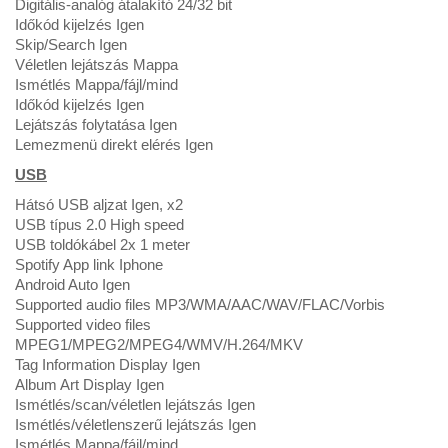
Digitális-analóg átalakító 24/32 bit
Időkód kijelzés Igen
Skip/Search Igen
Véletlen lejátszás Mappa
Ismétlés Mappa/fájl/mind
Időkód kijelzés Igen
Lejátszás folytatása Igen
Lemezmenü direkt elérés Igen
USB
Hátsó USB aljzat Igen, x2
USB típus 2.0 High speed
USB toldókábel 2x 1 meter
Spotify App link Iphone
Android Auto Igen
Supported audio files MP3/WMA/AAC/WAV/FLAC/Vorbis
Supported video files
MPEG1/MPEG2/MPEG4/WMV/H.264/MKV
Tag Information Display Igen
Album Art Display Igen
Ismétlés/scan/véletlen lejátszás Igen
Ismétlés/véletlenszerű lejátszás Igen
Ismétlés Mappa/fájl/mind