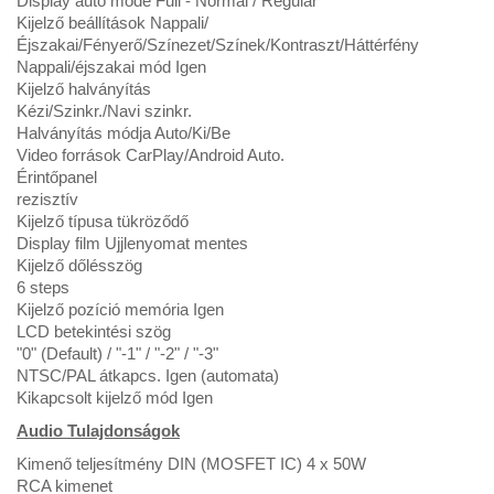
Display auto mode Full - Normal / Regular
Kijelző beállítások Nappali/
Éjszakai/Fényerő/Színezet/Színek/Kontraszt/Háttérfény
Nappali/éjszakai mód Igen
Kijelző halványítás
Kézi/Szinkr./Navi szinkr.
Halványítás módja Auto/Ki/Be
Video források CarPlay/Android Auto.
Érintőpanel
rezisztív
Kijelző típusa tükröződő
Display film Ujjlenyomat mentes
Kijelző dőlésszög
6 steps
Kijelző pozíció memória Igen
LCD betekintési szög
"0" (Default) / "-1" / "-2" / "-3"
NTSC/PAL átkapcs. Igen (automata)
Kikapcsolt kijelző mód Igen
Audio Tulajdonságok
Kimenő teljesítmény DIN (MOSFET IC) 4 x 50W
RCA kimenet