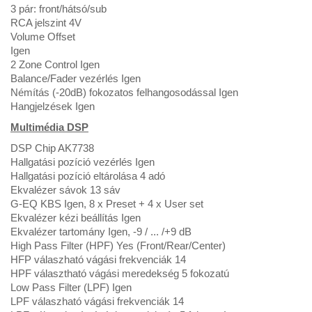
3 pár: front/hátsó/sub
RCA jelszint 4V
Volume Offset
Igen
2 Zone Control Igen
Balance/Fader vezérlés Igen
Némítás (-20dB) fokozatos felhangosodással Igen
Hangjelzések Igen
Multimédia DSP
DSP Chip AK7738
Hallgatási pozíció vezérlés Igen
Hallgatási pozíció eltárolása 4 adó
Ekvalézer sávok 13 sáv
G-EQ KBS Igen, 8 x Preset + 4 x User set
Ekvalézer kézi beállítás Igen
Ekvalézer tartomány Igen, -9 / ... /+9 dB
High Pass Filter (HPF) Yes (Front/Rear/Center)
HFP válaszható vágási frekvenciák 14
HPF választható vágási meredekség 5 fokozatú
Low Pass Filter (LPF) Igen
LPF válaszható vágási frekvenciák 14