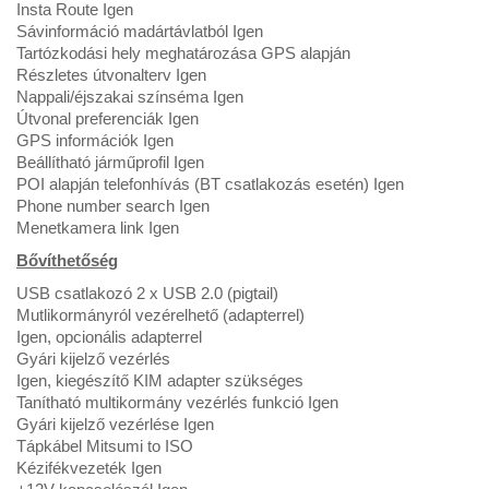
Insta Route Igen
Sávinformáció madártávlatból Igen
Tartózkodási hely meghatározása GPS alapján
Részletes útvonalterv Igen
Nappali/éjszakai színséma Igen
Útvonal preferenciák Igen
GPS információk Igen
Beállítható járműprofil Igen
POI alapján telefonhívás (BT csatlakozás esetén) Igen
Phone number search Igen
Menetkamera link Igen
Bővíthetőség
USB csatlakozó 2 x USB 2.0 (pigtail)
Mutlikormányról vezérelhető (adapterrel)
Igen, opcionális adapterrel
Gyári kijelző vezérlés
Igen, kiegészítő KIM adapter szükséges
Tanítható multikormány vezérlés funkció Igen
Gyári kijelző vezérlése Igen
Tápkábel Mitsumi to ISO
Kézifékvezeték Igen