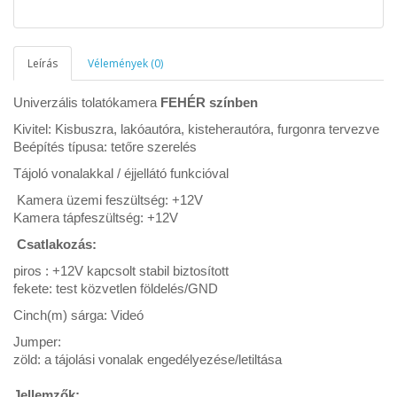
Leírás
Vélemények (0)
Univerzális tolatókamera
FEHÉR színben
Kivitel: Kisbuszra, lakóautóra, kisteherautóra, furgonra tervezve
Beépítés típusa: tetőre szerelés
Tájoló vonalakkal / éjjellátó funkcióval
Kamera üzemi feszültség: +12V
Kamera tápfeszültség: +12V
Csatlakozás:
piros : +12V kapcsolt stabil biztosított
fekete: test közvetlen földelés/GND
Cinch(m) sárga: Videó
Jumper:
zöld: a tájolási vonalak engedélyezése/letiltása
Jellemzők: