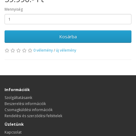
Mennyiség
Kosárba
0 vélemény
/
új vélemény
Információk
Szolgáltatásaink
Beszerelési információk
Csomagküldési információk
Rendelési és szerződési feltételek
Üzletünk
Kapcsolat