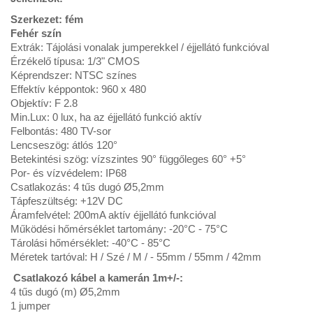
Szerkezet: fém
Fehér szín
Extrák: Tájolási vonalak jumperekkel / éjjellátó funkcióval
Érzékelő típusa: 1/3" CMOS
Képrendszer: NTSC színes
Effektív képpontok: 960 x 480
Objektív: F 2.8
Min.Lux: 0 lux, ha az éjjellátó funkció aktív
Felbontás: 480 TV-sor
Lencseszög: átlós 120°
Betekintési szög: vízszintes 90° függőleges 60° +5°
Por- és vízvédelem: IP68
Csatlakozás: 4 tűs dugó Ø5,2mm
Tápfeszültség: +12V DC
Áramfelvétel: 200mA aktív éjjellátó funkcióval
Működési hőmérséklet tartomány: -20°C - 75°C
Tárolási hőmérséklet: -40°C - 85°C
Méretek tartóval: H / Szé / M / - 55mm / 55mm / 42mm
Csatlakozó kábel a kamerán 1m+/-:
4 tűs dugó (m) Ø5,2mm
1 jumper