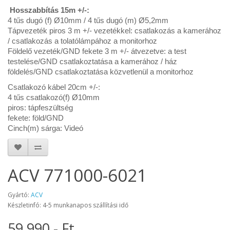
Hosszabbítás 15m +/-:
4 tűs dugó (f) Ø10mm / 4 tűs dugó (m) Ø5,2mm
Tápvezeték piros 3 m +/- vezetékkel: csatlakozás a kamerához
/ csatlakozás a tolatólámpához a monitorhoz
Földelő vezeték/GND fekete 3 m +/- átvezetve: a test
testelése/GND csatlakoztatása a kamerához / ház
földelés/GND csatlakoztatása közvetlenül a monitorhoz
Csatlakozó kábel 20cm +/-:
4 tűs csatlakozó(f) Ø10mm
piros: tápfeszültség
fekete: föld/GND
Cinch(m) sárga: Videó
ACV 771000-6021
Gyártó:
ACV
Készletinfó: 4-5 munkanapos szállítási idő
59.990.- Ft