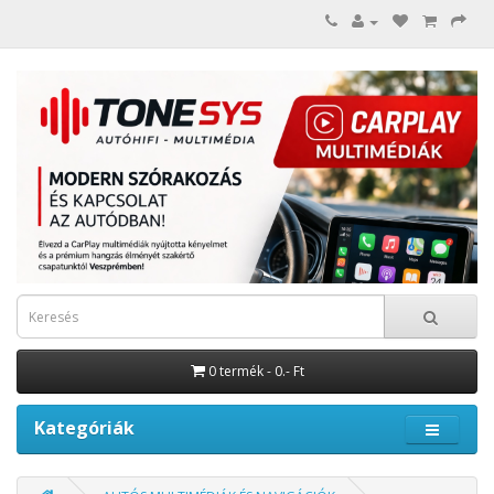
0 termék - 0.- Ft
Kategóriák