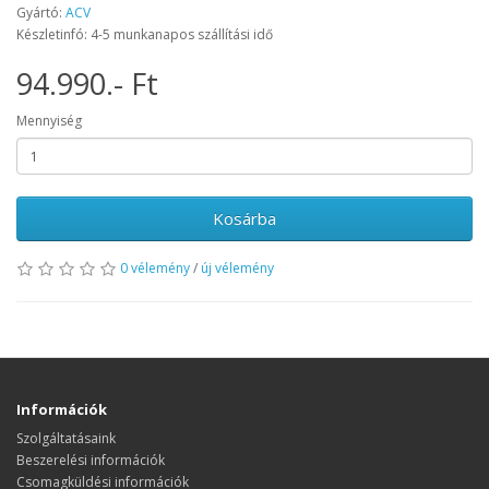
Gyártó:
ACV
Készletinfó: 4-5 munkanapos szállítási idő
94.990.- Ft
Mennyiség
Kosárba
0 vélemény
/
új vélemény
Információk
Szolgáltatásaink
Beszerelési információk
Csomagküldési információk