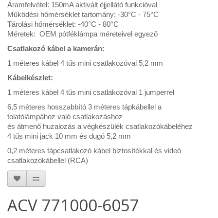
Áramfelvétel: 150mA aktivált éjjellátó funkcióval
Működési hőmérséklet tartomány: -30°C - 75°C
Tárolási hőmérséklet: -40°C - 80°C
Méretek: OEM pótféklámpa méreteivel egyező
Csatlakozó kábel a kamerán:
1 méteres kábel 4 tűs mini csatlakozóval 5,2 mm
Kábelkészlet:
1 méteres kábel 4 tűs mini csatlakozóval 1 jumperrel
6,5 méteres hosszabbító 3 méteres tápkábellel a
tolatólámpához való csatlakozáshoz
és átmenő huzalozás a végkészülék csatlakozókábeléhez
4 tűs mini jack 10 mm és dugó 5,2 mm
0,2 méteres tápcsatlakozó kábel biztosítékkal és videó
csatlakozókábellel (RCA)
ACV 771000-6057