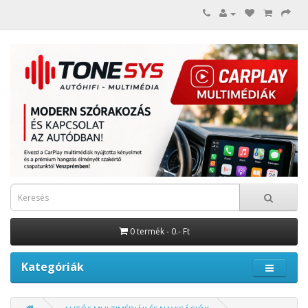
0 termék - 0.- Ft
Kategóriák