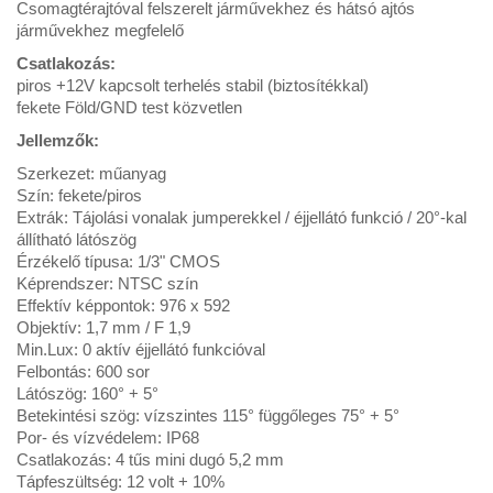
Csomagtérajtóval felszerelt járművekhez és hátsó ajtós
járművekhez megfelelő
Csatlakozás:
piros +12V kapcsolt terhelés stabil (biztosítékkal)
fekete Föld/GND test közvetlen
Jellemzők:
Szerkezet: műanyag
Szín: fekete/piros
Extrák: Tájolási vonalak jumperekkel / éjjellátó funkció / 20°-kal
állítható látószög
Érzékelő típusa: 1/3" CMOS
Képrendszer: NTSC szín
Effektív képpontok: 976 x 592
Objektív: 1,7 mm / F 1,9
Min.Lux: 0 aktív éjjellátó funkcióval
Felbontás: 600 sor
Látószög: 160° + 5°
Betekintési szög: vízszintes 115° függőleges 75° + 5°
Por- és vízvédelem: IP68
Csatlakozás: 4 tűs mini dugó 5,2 mm
Tápfeszültség: 12 volt + 10%