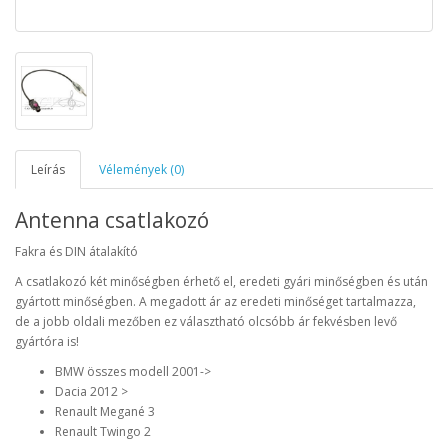
Leírás
Vélemények (0)
Antenna csatlakozó
Fakra és DIN átalakító
A csatlakozó két minőségben érhető el, eredeti gyári minőségben és után
gyártott minőségben. A megadott ár az eredeti minőséget tartalmazza,
de a jobb oldali mezőben ez választható olcsóbb ár fekvésben levő
gyártóra is!
BMW összes modell 2001->
Dacia 2012 >
Renault Megané 3
Renault Twingo 2