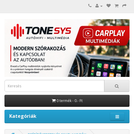
0 termék - 0.- Ft
Kategóriák