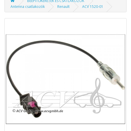
BEÉPÍTŐKERETEK ÉS CSATLAKOZÓK
Antenna csatlakozók
Renault
ACV 1520-01