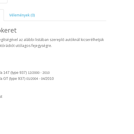
Vélemények (0)
ókeret
egítségével az alábbi listában szereplő autóknál kicserélhetjük
utórádiót utólagos fejegységre.
fa 147 (type 937)
12/2000 - 2010
fa GT (type 937)
/2010
01/2004 - 04
st