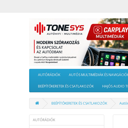
AUTÓRÁDIÓK
AUTÓS MULTIMÉDIÁK ÉS NAVIGÁCIÓ
BEÉPÍTŐKERETEK ÉS CSATLAKOZÓK
HAJÓS AUDIO T
BEÉPÍTŐKERETEK ÉS CSATLAKOZÓK
Autó
AUTÓRÁDIÓK