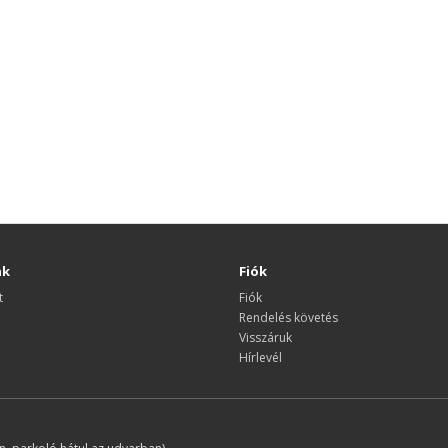
nk
Fiók
t
Fiók
Rendelés követés
Visszáruk
Hírlevél