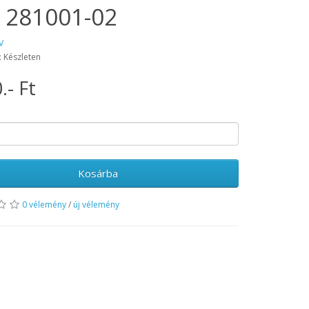
 281001-02
V
: Készleten
.- Ft
Kosárba
0 vélemény
/
új vélemény