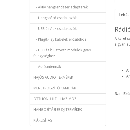
- Aktív hangrendszer adapterek
Leírás
- Hangszóró csatlakozók
Rádi
- USB és Aux csatlakozók
A keret s
- Plug&Play kábelek erősítőhöz
a gyári a
- USB és bluetooth modulok gyári
fejegységhez
- Autóantennák
Al
Al
HAJÓS AUDIO TERMÉKEK
MENETRÖGZÍTŐ KAMERÁK
Szín: Ezü
OTTHONI HI-FI - HÁZIMOZI
HANGOSÍTÁSI ÉS DJ TERMÉKEK
KIÁRUSÍTÁS