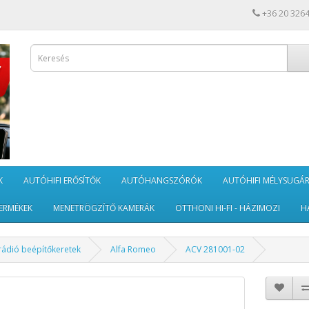
+36 20 326
K
AUTÓHIFI ERŐSÍTŐK
AUTÓHANGSZÓRÓK
AUTÓHIFI MÉLYSUGÁ
ERMÉKEK
MENETRÖGZÍTŐ KAMERÁK
OTTHONI HI-FI - HÁZIMOZI
H
rádió beépítőkeretek
Alfa Romeo
ACV 281001-02