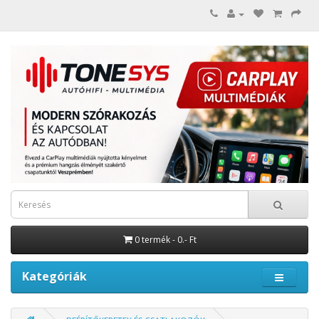
0 termék - 0.- Ft
Kategóriák