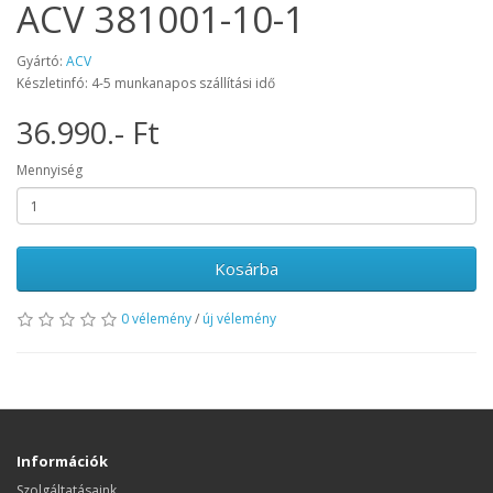
ACV 381001-10-1
Gyártó:
ACV
Készletinfó: 4-5 munkanapos szállítási idő
36.990.- Ft
Mennyiség
Kosárba
0 vélemény
/
új vélemény
Információk
Szolgáltatásaink