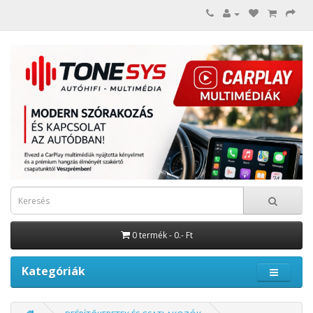
0 termék - 0.- Ft
Kategóriák