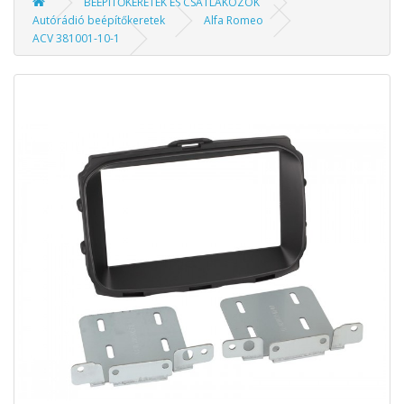
BEÉPÍTŐKERETEK ÉS CSATLAKOZÓK
Autórádió beépítőkeretek
Alfa Romeo
ACV 381001-10-1