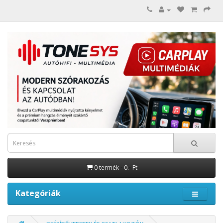
0 termék - 0.- Ft
Kategóriák