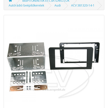
BEÉPÍTŐKERETEK ÉS CSATLAKOZÓK
Autórádió beépítőkeretek
Audi
ACV 381320-14-1