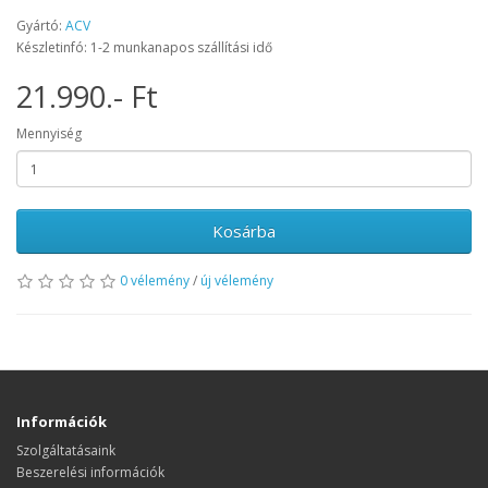
Gyártó:
ACV
Készletinfó: 1-2 munkanapos szállítási idő
21.990.- Ft
Mennyiség
Kosárba
0 vélemény
/
új vélemény
Információk
Szolgáltatásaink
Beszerelési információk