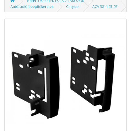
BEÉPÍTŐKERETEK ÉS CSATLAKOZÓK
Autórádió beépítőkeretek
Chrysler
ACV 381145-07