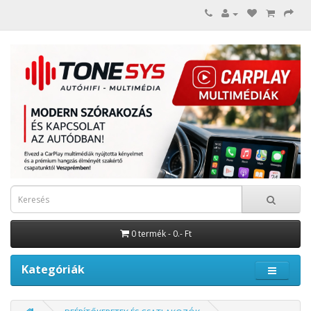
0 termék - 0.- Ft
Kategóriák