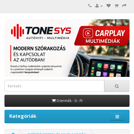
0 termék - 0.- Ft
Kategóriák