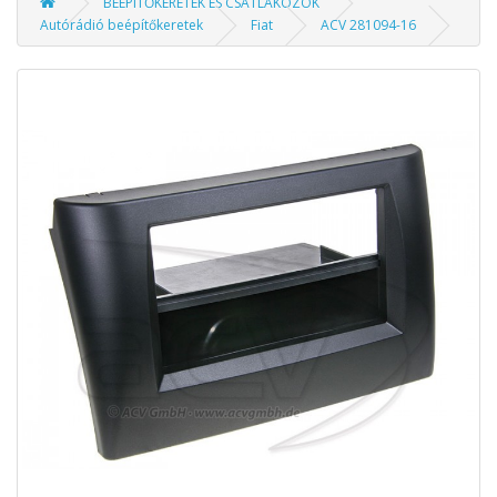
BEÉPÍTŐKERETEK ÉS CSATLAKOZÓK
Autórádió beépítőkeretek
Fiat
ACV 281094-16