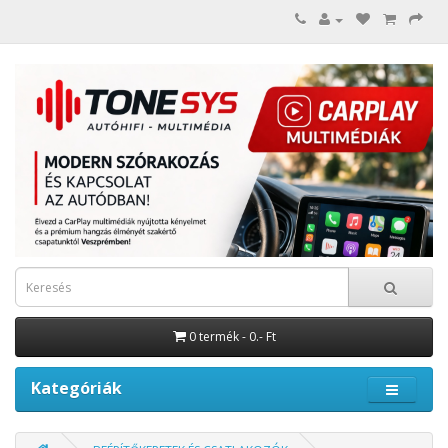
0 termék - 0.- Ft
Kategóriák