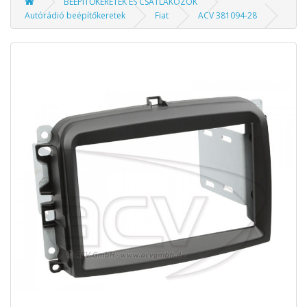
BEÉPÍTŐKERETEK ÉS CSATLAKOZÓK
Autórádió beépítőkeretek
Fiat
ACV 381094-28