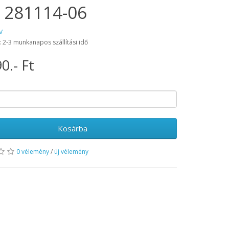
 281114-06
V
: 2-3 munkanapos szállítási idő
0.- Ft
Kosárba
0 vélemény
/
új vélemény