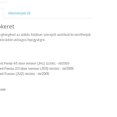
Vélemények (0)
ókeret
egítségével az alábbi listában szereplő autóknál kicserélhetjük
utórádiót utólagos fejegységre.
rd Fiesta 4/5 door version
(JH1)
/2005
11/2001 - 09
rd Fiesta 2/3 door version (JD3)
/2005
06/2002 - 09
rd Fusion (JU2)
/2005
06/2002 - 09
kete