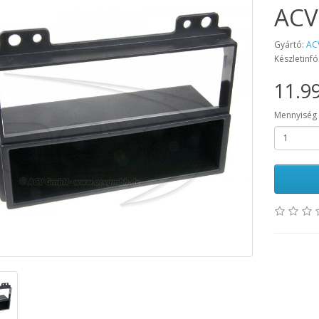
ACV
Gyártó:
AC
Készletinfó
11.99
Mennyiség