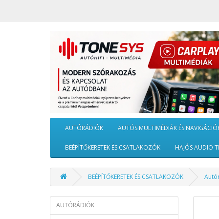
AUTÓRÁDIÓK
AUTÓS MULTIMÉDIÁK ÉS NAVIGÁCIÓ
BEÉPÍTŐKERETEK ÉS CSATLAKOZÓK
HAJÓS AUDIO T
BEÉPÍTŐKERETEK ÉS CSATLAKOZÓK
Autó
AUTÓRÁDIÓK