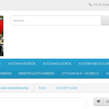
+36 20 326
K
AUTÓHIFI ERŐSÍTŐK
AUTÓHANGSZÓRÓK
AUTÓHIFI MÉLYSUGÁ
ERMÉKEK
MENETRÖGZÍTŐ KAMERÁK
OTTHONI HI-FI - HÁZIMOZI
H
rádió beépítőkeretek
Ford
ACV 281114-06