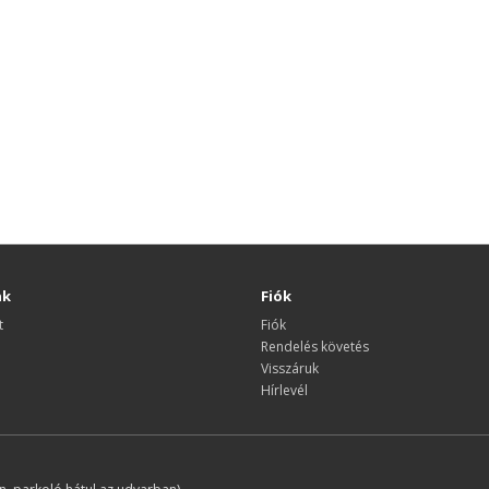
nk
Fiók
t
Fiók
Rendelés követés
Visszáruk
Hírlevél