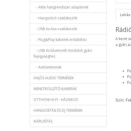
- Aktív hangrendszer adapterek
Leírás
- Hangszóró csatlakozók
Rádi
- USB és Aux csatlakozók
A keret s
- Plug&Play kábelek erősítőhöz
a gyári a
- USB és bluetooth modulok gyári
fejegységhez
- Autóantennák
Fo
Fo
HAJÓS AUDIO TERMÉKEK
Fo
MENETRÖGZÍTŐ KAMERÁK
OTTHONI HI-FI - HÁZIMOZI
Szín: Fe
HANGOSÍTÁSI ÉS DJ TERMÉKEK
KIÁRUSÍTÁS