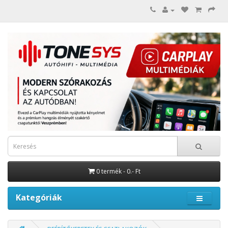
0 termék - 0.- Ft
Kategóriák