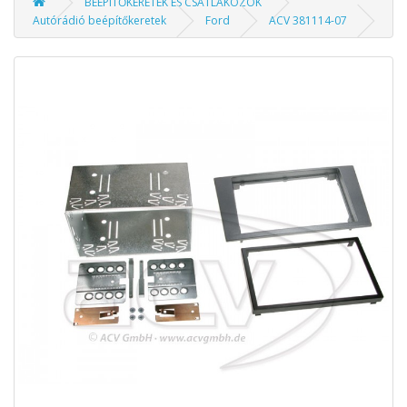
BEÉPÍTŐKERETEK ÉS CSATLAKOZÓK
Autórádió beépítőkeretek
Ford
ACV 381114-07