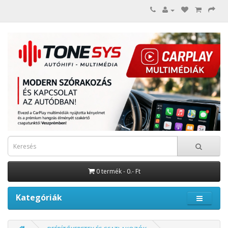
0 termék - 0.- Ft
Kategóriák