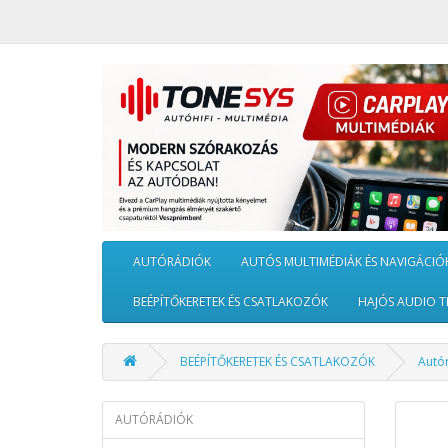
AUTÓRÁDIÓK
AUTÓS MULTIMÉDIÁK ÉS NAVIGÁCIÓ
BEÉPÍTŐKERETEK ÉS CSATLAKOZÓK
HAJÓS AUDIO T
BEÉPÍTŐKERETEK ÉS CSATLAKOZÓK
Autó
AUTÓRÁDIÓK