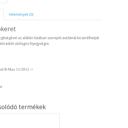
Vélemények (0)
ókeret
egítségével az alábbi listában szereplő autóknál kicserélhetjük
utórádiót utólagos fejegységre.
rd B-Max 11/2012 ->
st
solódó termékek