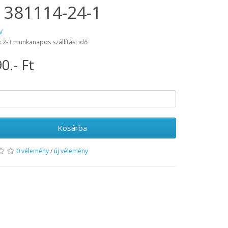
 381114-24-1
V
: 2-3 munkanapos szállítási idő
0.- Ft
Kosárba
0 vélemény
/
új vélemény