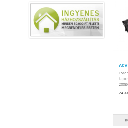
ACV
Ford 
kapcs
2008/1
24.990
K