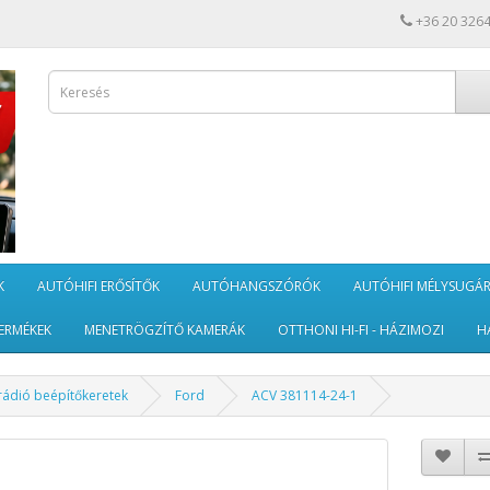
+36 20 326
K
AUTÓHIFI ERŐSÍTŐK
AUTÓHANGSZÓRÓK
AUTÓHIFI MÉLYSUGÁ
ERMÉKEK
MENETRÖGZÍTŐ KAMERÁK
OTTHONI HI-FI - HÁZIMOZI
H
rádió beépítőkeretek
Ford
ACV 381114-24-1