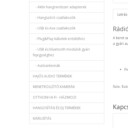
- Aktív hangrendszer adapterek
Leírás
- Hangszóró csatlakozók
Rádi
- USB és Aux csatlakozók
A keret s
- Plug&Play kábelek erősítőhöz
a gyári a
- USB és bluetooth modulok gyári
fejegységhez
- Autóantennák
Fo
HAJÓS AUDIO TERMÉKEK
MENETRÖGZÍTŐ KAMERÁK
Szín: Ezü
OTTHONI HI-FI - HÁZIMOZI
Kapc
HANGOSÍTÁSI ÉS DJ TERMÉKEK
KIÁRUSÍTÁS