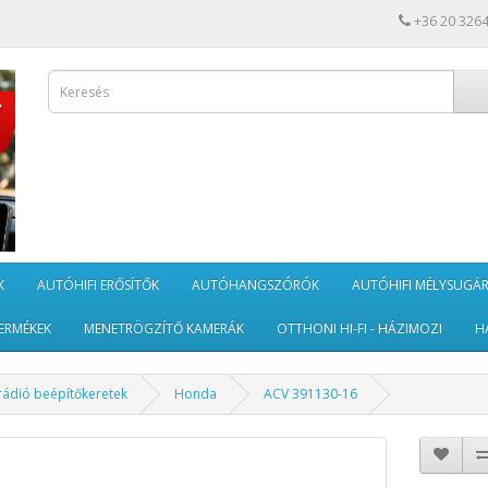
+36 20 326
K
AUTÓHIFI ERŐSÍTŐK
AUTÓHANGSZÓRÓK
AUTÓHIFI MÉLYSUGÁ
ERMÉKEK
MENETRÖGZÍTŐ KAMERÁK
OTTHONI HI-FI - HÁZIMOZI
H
rádió beépítőkeretek
Honda
ACV 391130-16