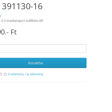
 391130-16
V
: 2-3 munkanapos szállítási idő
0.- Ft
Kosárba
0 vélemény
/
új vélemény