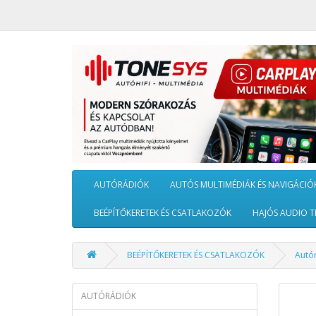
AUTÓRÁDIÓK
AUTÓS MULTIMÉDIÁK ÉS NAVIGÁCIÓ
BEÉPÍTŐKERETEK ÉS CSATLAKOZÓK
HAJÓS AUDIO T
BEÉPÍTŐKERETEK ÉS CSATLAKOZÓK
Autó
AUTÓRÁDIÓK