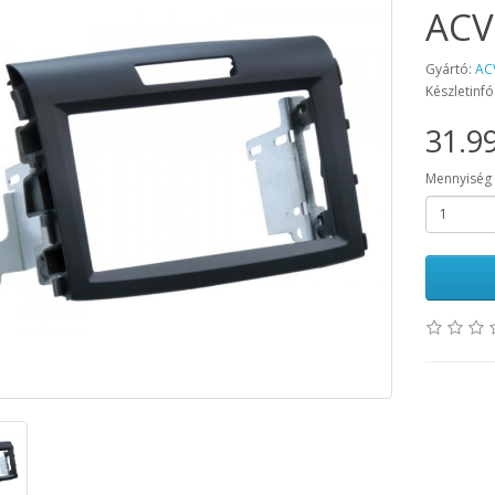
ACV
Gyártó:
AC
Készletinfó
31.99
Mennyiség