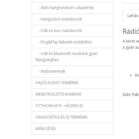
- Aktív hangrendszer adapterek
Leírás
- Hangszóró csatlakozók
Rádi
- USB és Aux csatlakozók
A keret s
- Plug&Play kábelek erősítőhöz
a gyári a
- USB és bluetooth modulok gyári
fejegységhez
- Autóantennák
H
HAJÓS AUDIO TERMÉKEK
MENETRÖGZÍTŐ KAMERÁK
Szín: Fek
OTTHONI HI-FI - HÁZIMOZI
HANGOSÍTÁSI ÉS DJ TERMÉKEK
KIÁRUSÍTÁS