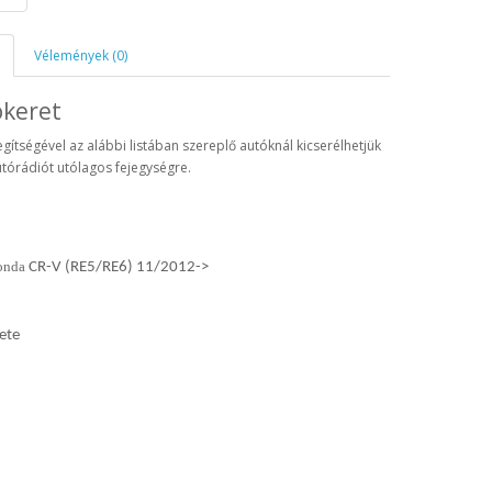
Vélemények (0)
ókeret
egítségével az alábbi listában szereplő autóknál kicserélhetjük
utórádiót utólagos fejegységre.
onda
CR-V (RE5/RE6) 11/2012->
ete