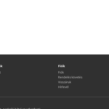
nk
Fiók
t
Fiók
Rendelés követés
Visszáruk
Hírlevél