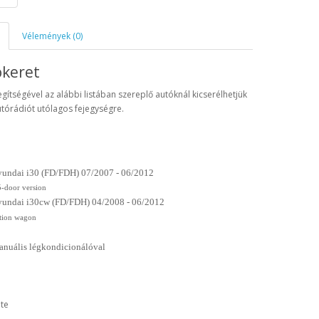
Vélemények (0)
ókeret
egítségével az alábbi listában szereplő autóknál kicserélhetjük
utórádiót utólagos fejegységre.
yundai i30 (FD/FDH) 07/2007 - 06/2012
5-door version
yundai i30cw (FD/FDH) 04/2008 - 06/2012
ation wagon
nuális légkondicionálóval
ete