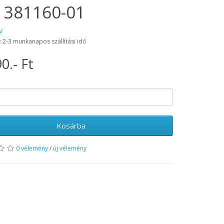
 381160-01
V
: 2-3 munkanapos szállítási idő
0.- Ft
Kosárba
0 vélemény
/
új vélemény