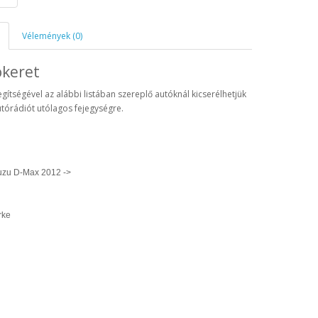
Vélemények (0)
ókeret
egítségével az alábbi listában szereplő autóknál kicserélhetjük
utórádiót utólagos fejegységre.
uzu D-Max 2012 ->
rke