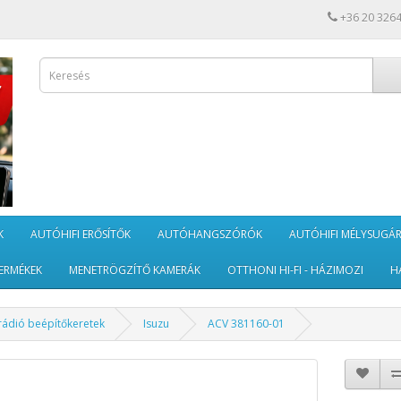
+36 20 326
K
AUTÓHIFI ERŐSÍTŐK
AUTÓHANGSZÓRÓK
AUTÓHIFI MÉLYSUGÁ
ERMÉKEK
MENETRÖGZÍTŐ KAMERÁK
OTTHONI HI-FI - HÁZIMOZI
H
rádió beépítőkeretek
Isuzu
ACV 381160-01