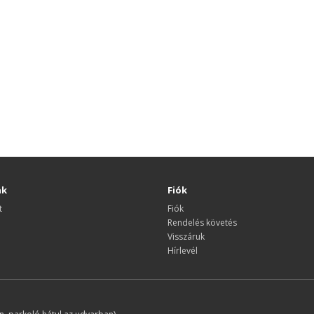
nk
Fiók
t
Fiók
Rendelés követés
Visszáruk
Hírlevél