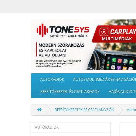
AUTÓRÁDIÓK
AUTÓS MULTIMÉDIÁK ÉS NAVIGÁCIÓ
BEÉPÍTŐKERETEK ÉS CSATLAKOZÓK
HAJÓS AUDIO T
BEÉPÍTŐKERETEK ÉS CSATLAKOZÓK
Autó
AUTÓRÁDIÓK