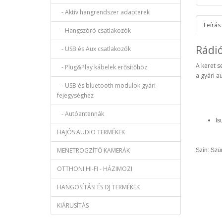
- Aktív hangrendszer adapterek
Leírás
- Hangszóró csatlakozók
Rádi
- USB és Aux csatlakozók
A keret s
- Plug&Play kábelek erősítőhöz
a gyári a
- USB és bluetooth modulok gyári
fejegységhez
- Autóantennák
Is
HAJÓS AUDIO TERMÉKEK
MENETRÖGZÍTŐ KAMERÁK
Szín: Szü
OTTHONI HI-FI - HÁZIMOZI
HANGOSÍTÁSI ÉS DJ TERMÉKEK
KIÁRUSÍTÁS