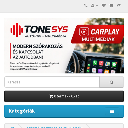
0 termék - 0.- Ft
Kategóriák