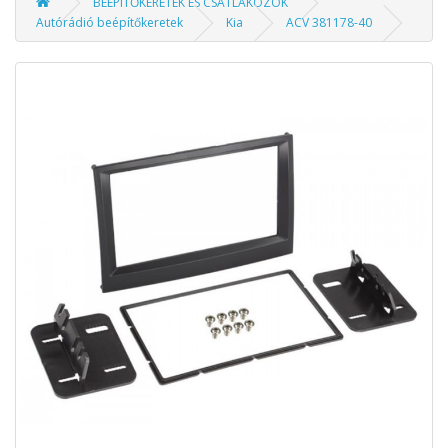
BEÉPÍTŐKERETEK ÉS CSATLAKOZÓK
Autórádió beépítőkeretek
Kia
ACV 381178-40