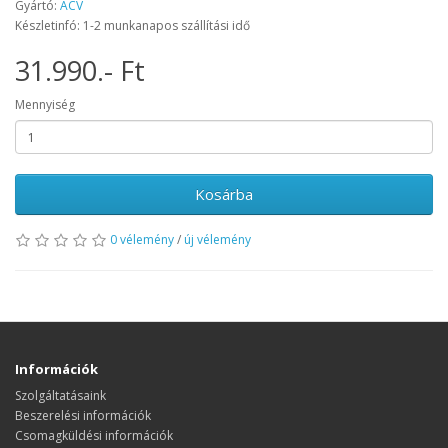
Gyártó:
ACV
Készletinfó: 1-2 munkanapos szállítási idő
31.990.- Ft
Mennyiség
Kosárba
0 vélemény
/
új vélemény
Információk
Szolgáltatásaink
Beszerelési információk
Csomagküldési információk