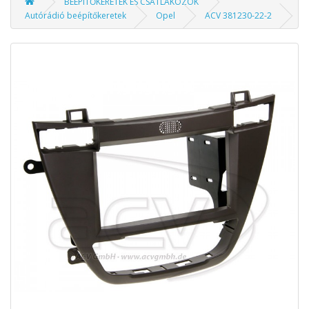
BEÉPÍTŐKERETEK ÉS CSATLAKOZÓK
Autórádió beépítőkeretek
Opel
ACV 381230-22-2