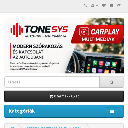
0 termék - 0.- Ft
Kategóriák