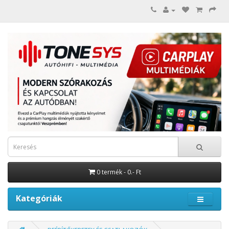
0 termék - 0.- Ft
Kategóriák