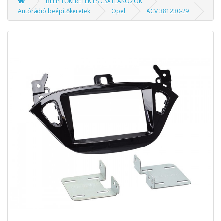
BEÉPÍTŐKERETEK ÉS CSATLAKOZÓK
Autórádió beépítőkeretek
Opel
ACV 381230-29